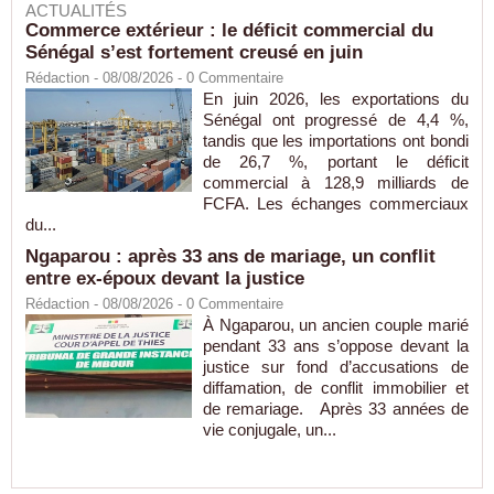
ACTUALITÉS
Commerce extérieur : le déficit commercial du
Sénégal s’est fortement creusé en juin
Rédaction
- 08/08/2026 -
0
Commentaire
En juin 2026, les exportations du
Sénégal ont progressé de 4,4 %,
tandis que les importations ont bondi
de 26,7 %, portant le déficit
commercial à 128,9 milliards de
FCFA. Les échanges commerciaux
du...
Ngaparou : après 33 ans de mariage, un conflit
entre ex-époux devant la justice
Rédaction
- 08/08/2026 -
0
Commentaire
À Ngaparou, un ancien couple marié
pendant 33 ans s’oppose devant la
justice sur fond d’accusations de
diffamation, de conflit immobilier et
de remariage. Après 33 années de
vie conjugale, un...