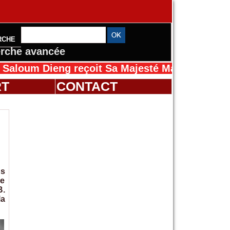
RCHE
rche avancée
Dieng reçoit Sa Majesté Mansah Cissé au Séné
RT
CONTACT
ns
Le
B.
la