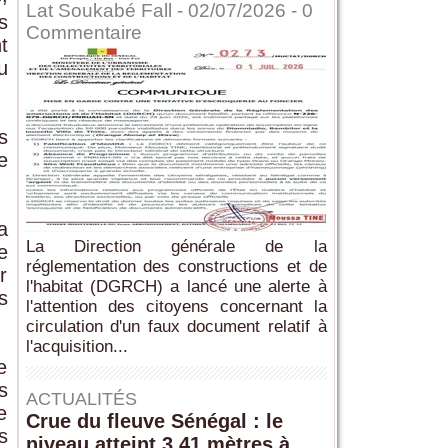
Lat Soukabé Fall - 02/07/2026 -
0
s
Commentaire
t
u
s
e
a
La Direction générale de la
e
réglementation des constructions et de
r
l'habitat (DGRCH) a lancé une alerte à
s
l'attention des citoyens concernant la
circulation d'un faux document relatif à
l'acquisition...
e
s
ACTUALITÉS
e
Crue du fleuve Sénégal : le
s
niveau atteint 3,41 mètres à