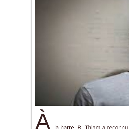
À
la barre, B. Thiam a reconnu