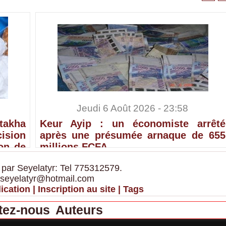
Jeudi 6 Août 2026 - 23:58
ntakha
Keur Ayip : un économiste arrêté
sion
après une présumée arnaque de 655
ion de
millions FCFA
 par Seyelatyr: Tel 775312579.
 seyelatyr@hotmail.com
ication
|
Inscription au site
|
Tags
tez-nous
Auteurs