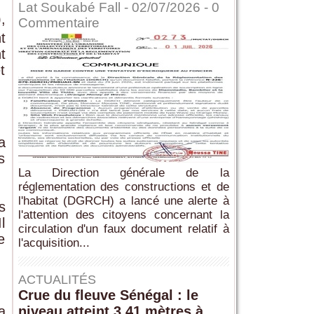
Lat Soukabé Fall - 02/07/2026 -
0
,
Commentaire
t
t
t
a
s
La Direction générale de la
réglementation des constructions et de
l'habitat (DGRCH) a lancé une alerte à
s
l'attention des citoyens concernant la
l
circulation d'un faux document relatif à
e
l'acquisition...
ACTUALITÉS
Crue du fleuve Sénégal : le
a
niveau atteint 3,41 mètres à