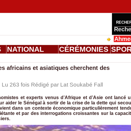
RECHE
Reche
Ahmed Saloum D
S
NATIONAL
CÉRÉMONIES
SPO
s africains et asiatiques cherchent des
 Lu 263 fois Rédigé par Lat Soukabé Fall
omistes et experts venus d’Afrique et d’Asie ont lancé 
r aider le Sénégal à sortir de la crise de la dette qui seco
ervient dans un contexte économique particulièrement tend
tante et par des interrogations croissantes sur la capaci
iers.