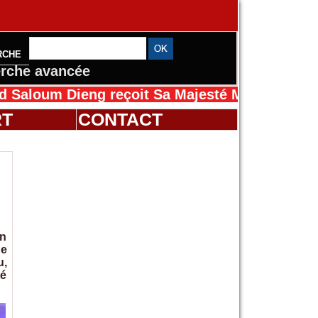
RCHE
rche avancée
ieng reçoit Sa Majesté Mansah Cissé au Sénég
RT
CONTACT
un
ue
u,
té