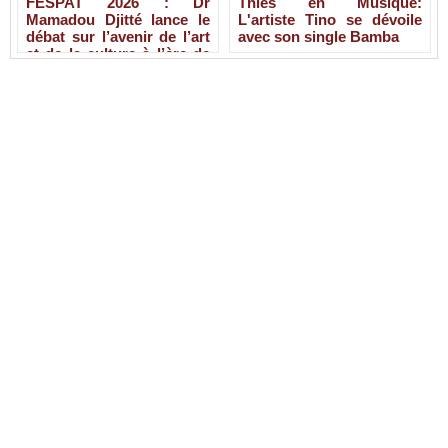
FESPAT 2026 : Dr
Thiès en Musique:
Mamadou Djitté lance le
L'artiste Tino se dévoile
débat sur l’avenir de l’art
avec son single Bamba
et de la culture à l’ère de
l’IA