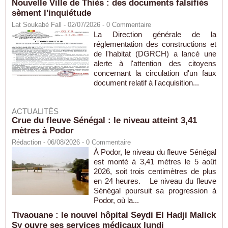
Nouvelle Ville de Thiès : des documents falsifiés
sèment l'inquiétude
Lat Soukabé Fall - 02/07/2026 -
0
Commentaire
La Direction générale de la
réglementation des constructions et
de l'habitat (DGRCH) a lancé une
alerte à l'attention des citoyens
concernant la circulation d'un faux
document relatif à l'acquisition...
ACTUALITÉS
Crue du fleuve Sénégal : le niveau atteint 3,41
mètres à Podor
Rédaction
- 06/08/2026 -
0
Commentaire
À Podor, le niveau du fleuve Sénégal
est monté à 3,41 mètres le 5 août
2026, soit trois centimètres de plus
en 24 heures. Le niveau du fleuve
Sénégal poursuit sa progression à
Podor, où la...
Tivaouane : le nouvel hôpital Seydi El Hadji Malick
Sy ouvre ses services médicaux lundi