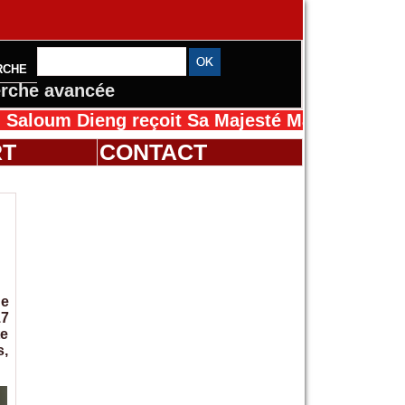
RCHE
rche avancée
ieng reçoit Sa Majesté Mansah Cissé au Sénég
RT
CONTACT
ue
17
te
s,