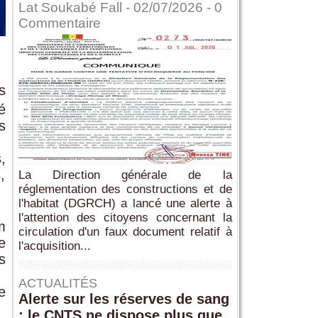
Lat Soukabé Fall - 02/07/2026 -
0
Commentaire
s
é
s
,
,
La Direction générale de la
réglementation des constructions et de
l'habitat (DGRCH) a lancé une alerte à
l'attention des citoyens concernant la
m
circulation d'un faux document relatif à
e
l'acquisition...
s
ACTUALITÉS
e
Alerte sur les réserves de sang
: le CNTS ne dispose plus que