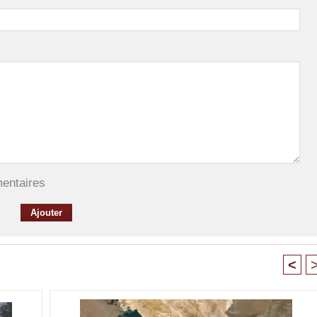
mentaires
<