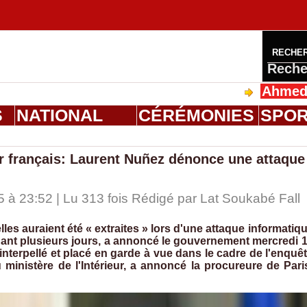
RECHE
Reche
Ahmed Saloum D
S
NATIONAL
CÉRÉMONIES
SPO
eur français: Laurent Nuñez dénonce une attaque
à 23:52 | Lu 313 fois Rédigé par Lat Soukabé Fall
les auraient été « extraites » lors d'une attaque informatiq
endant plusieurs jours, a annoncé le gouvernement mercredi 
terpellé et placé en garde à vue dans le cadre de l'enquê
ministère de l'Intérieur, a annoncé la procureure de Pari