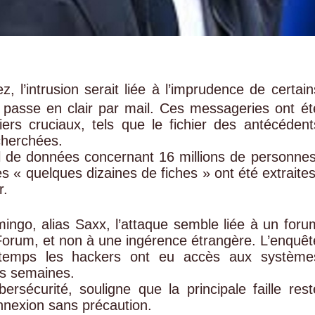
, l’intrusion serait liée à l’imprudence de certain
passe en clair par mail. Ces messageries ont ét
ers cruciaux, tels que le fichier des antécédent
echerchées.
l de données concernant 16 millions de personnes
les « quelques dizaines de fiches » ont été extraites
r.
ngo, alias Saxx, l’attaque semble liée à un foru
orum, et non à une ingérence étrangère. L’enquêt
 temps les hackers ont eu accès aux système
rs semaines.
ersécurité, souligne que la principale faille rest
onnexion sans précaution.