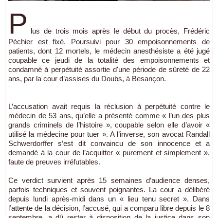
P
lus de trois mois après le début du procès, Frédéric
Péchier est fixé. Poursuivi pour 30 empoisonnements de
patients, dont 12 mortels, le médecin anesthésiste a été jugé
coupable ce jeudi de la totalité des empoisonnements et
condamné à perpétuité assortie d'une période de sûreté de 22
ans, par la cour d’assises du Doubs, à Besançon.
L’accusation avait requis la réclusion à perpétuité contre le
médecin de 53 ans, qu’elle a présenté comme « l’un des plus
grands criminels de l’histoire », coupable selon elle d’avoir «
utilisé la médecine pour tuer ». A l’inverse, son avocat Randall
Schwerdorffer s’est dit convaincu de son innocence et a
demandé à la cour de l’acquitter « purement et simplement »,
faute de preuves irréfutables.
Ce verdict survient après 15 semaines d’audience denses,
parfois techniques et souvent poignantes. La cour a délibéré
depuis lundi après-midi dans un « lieu tenu secret ». Dans
l’attente de la décision, l’accusé, qui a comparu libre depuis le 8
septembre, a dû rester à disposition de la justice dans son