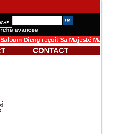
RCHE
rche avancée
Dieng reçoit Sa Majesté Mansah Cissé au Séné
RT
CONTACT
e,
ud
x-