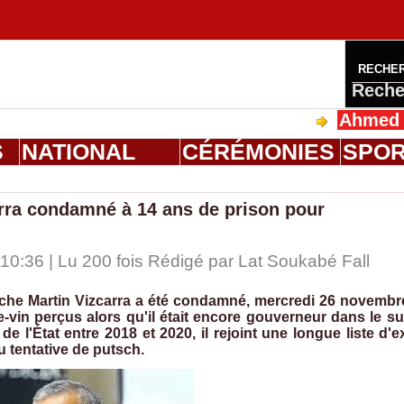
RECHE
Reche
Ahmed Saloum 
S
NATIONAL
CÉRÉMONIES
SPO
arra condamné à 14 ans de prison pour
0:36 | Lu 200 fois Rédigé par Lat Soukabé Fall
uche Martin Vizcarra a été condamné, mercredi 26 novembr
-vin perçus alors qu'il était encore gouverneur dans le s
 l'État entre 2018 et 2020, il rejoint une longue liste d'e
 tentative de putsch.