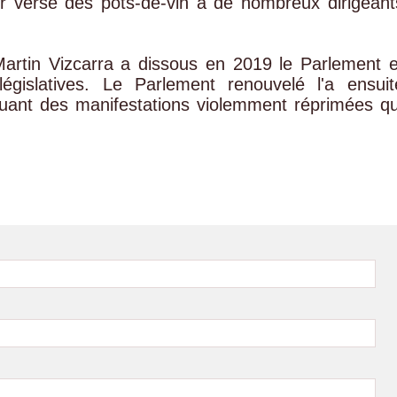
r versé des pots-de-vin à de nombreux dirigeant
Martin Vizcarra a dissous en 2019 le Parlement e
égislatives. Le Parlement renouvelé l'a ensuit
uant des manifestations violemment réprimées qu