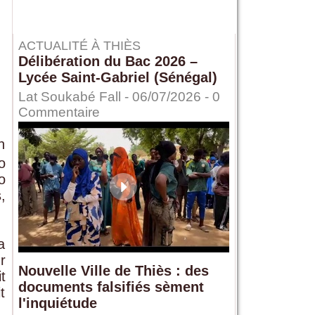
ACTUALITÉ À THIÈS
Délibération du Bac 2026 –
Lycée Saint-Gabriel (Sénégal)
Lat Soukabé Fall - 06/07/2026 -
0
Commentaire
n
o
o
,
a
r
Nouvelle Ville de Thiès : des
t
documents falsifiés sèment
t
l'inquiétude