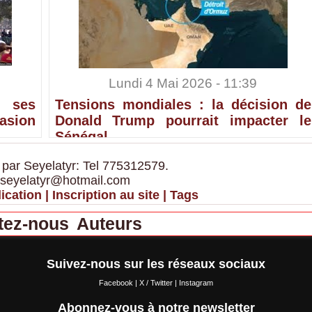
Lundi 4 Mai 2026 - 11:39
 ses
Tensions mondiales : la décision de
sion
Donald Trump pourrait impacter le
Sénégal
 par Seyelatyr: Tel 775312579.
 seyelatyr@hotmail.com
ication
|
Inscription au site
|
Tags
tez-nous
Auteurs
Suivez-nous sur les réseaux sociaux
Facebook
|
X / Twitter
|
Instagram
Abonnez-vous à notre newsletter