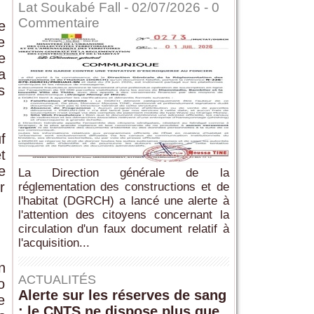
Lat Soukabé Fall - 02/07/2026 -
0
Commentaire
e
e
e
a
s
f
t
e
La Direction générale de la
r
réglementation des constructions et de
l'habitat (DGRCH) a lancé une alerte à
l'attention des citoyens concernant la
circulation d'un faux document relatif à
l'acquisition...
n
ACTUALITÉS
o
Alerte sur les réserves de sang
e
: le CNTS ne dispose plus que