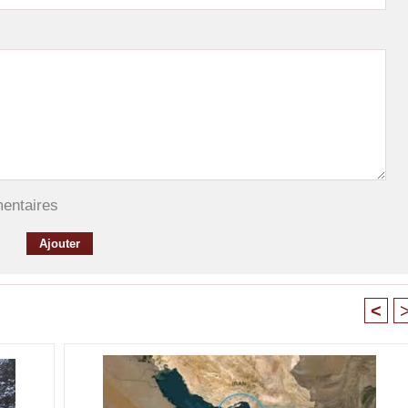
mentaires
<