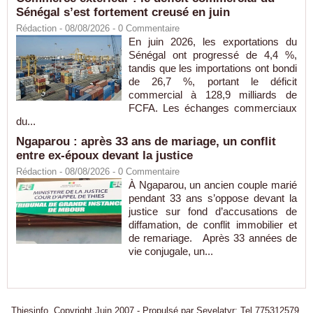
Sénégal s’est fortement creusé en juin
Rédaction
- 08/08/2026 -
0
Commentaire
En juin 2026, les exportations du
Sénégal ont progressé de 4,4 %,
tandis que les importations ont bondi
de 26,7 %, portant le déficit
commercial à 128,9 milliards de
FCFA. Les échanges commerciaux
du...
Ngaparou : après 33 ans de mariage, un conflit
entre ex-époux devant la justice
Rédaction
- 08/08/2026 -
0
Commentaire
À Ngaparou, un ancien couple marié
pendant 33 ans s’oppose devant la
justice sur fond d’accusations de
diffamation, de conflit immobilier et
de remariage. Après 33 années de
vie conjugale, un...
Thiesinfo, Copyright Juin 2007 - Propulsé par Seyelatyr: Tel 775312579.