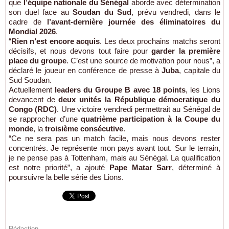
que
l’équipe nationale du Sénégal
aborde avec détermination
son duel face au
Soudan du Sud
, prévu vendredi, dans le
cadre de
l’avant-dernière journée des éliminatoires du
Mondial 2026
.
“
Rien n’est encore acquis
. Les deux prochains matchs seront
décisifs, et nous devons tout faire pour
garder la première
place du groupe
. C’est une source de motivation pour nous”, a
déclaré le joueur en conférence de presse à
Juba
, capitale du
Sud Soudan.
Actuellement
leaders du Groupe B avec 18 points
, les Lions
devancent de
deux unités la République démocratique du
Congo (RDC)
. Une victoire vendredi permettrait au Sénégal de
se rapprocher d’une
quatrième participation à la Coupe du
monde
, la
troisième consécutive
.
“Ce ne sera pas un match facile, mais nous devons rester
concentrés. Je représente mon pays avant tout. Sur le terrain,
je ne pense pas à Tottenham, mais au Sénégal. La qualification
est notre priorité”, a ajouté
Pape Matar Sarr
, déterminé à
poursuivre la belle série des Lions.
Rédaction