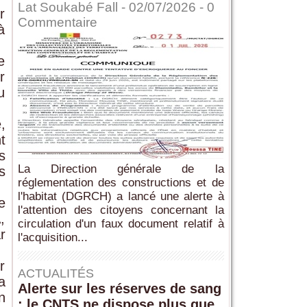
Lat Soukabé Fall - 02/07/2026 -
0
r
Commentaire
à
e
r
u
,
t
s
La Direction générale de la
s
réglementation des constructions et de
l'habitat (DGRCH) a lancé une alerte à
e
l'attention des citoyens concernant la
,
circulation d'un faux document relatif à
r
l'acquisition...
r
ACTUALITÉS
a
Alerte sur les réserves de sang
n
: le CNTS ne dispose plus que