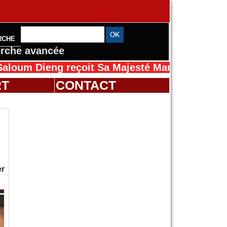
RCHE
rche avancée
eng reçoit Sa Majesté Mansah Cissé au Sénéga
RT
CONTACT
er