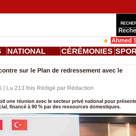
RECHE
Reche
Ahmed Saloum Di
S
NATIONAL
CÉRÉMONIES
SPO
ntre sur le Plan de redressement avec le
 | Lu 213 fois Rédigé par
Rédaction
t une réunion avec le secteur privé national pour présent
ial, financé à 90 % par des ressources domestiques.