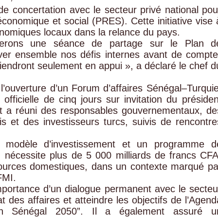
de concertation avec le secteur privé national pou
conomique et social (PRES). Cette initiative vise 
onomiques locaux dans la relance du pays.
erons une séance de partage sur le Plan d
ever ensemble nos défis internes avant de compte
viendront seulement en appui », a déclaré le chef d
’ouverture d’un Forum d’affaires Sénégal–Turquie
officielle de cinq jours sur invitation du présiden
t a réuni des responsables gouvernementaux, de
s et des investisseurs turcs, suivis de rencontre
modèle d’investissement et un programme d
, nécessite plus de 5 000 milliards de francs CFA
sources domestiques, dans un contexte marqué pa
FMI.
’importance d’un dialogue permanent avec le secteu
at des affaires et atteindre les objectifs de l’Agend
sion Sénégal 2050”. Il a également assuré u