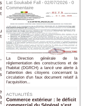
s
Lat Soukabé Fall - 02/07/2026 -
0
Commentaire
t
t
u
t
,
La Direction générale de la
réglementation des constructions et de
l'habitat (DGRCH) a lancé une alerte à
t
l'attention des citoyens concernant la
s
circulation d'un faux document relatif à
l'acquisition...
e
ACTUALITÉS
à
Commerce extérieur : le déficit
t
commercial du Sénégal s’est