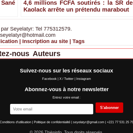
 Sané
4,6 millions FCFA soutirés : la SR de
Kaolack arrête un prétendu marabout
 par Seyelatyr: Tel 775312579.
 seyelatyr@hotmail.com
ication
|
Inscription au site
|
Tags
tez-nous
Auteurs
Suivez-nous sur les réseaux sociaux
Facebook
|
X / Twitter
|
Instagram
Abonnez-vous à notre newsletter
Entrez votre email :
S'abonner
Conditions d'utilisation
|
Politique de confidentialité
|
seyelatyr@gmail.com
|
+221 77 531 25 7
© 2026 Thièsinfo. Tous droits réservés.