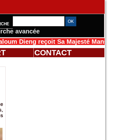
RCHE
rche avancée
g reçoit Sa Majesté Mansah Cissé au Sénégal
RT
CONTACT
de
s,
es