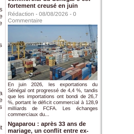
fortement creusé en juin
s
Rédaction
- 08/08/2026 -
0
e
Commentaire
e
s
En juin 2026, les exportations du
Sénégal ont progressé de 4,4 %, tandis
a
que les importations ont bondi de 26,7
e
%, portant le déficit commercial à 128,9
s
milliards de FCFA. Les échanges
commerciaux du...
Ngaparou : après 33 ans de
t
mariage, un conflit entre ex-