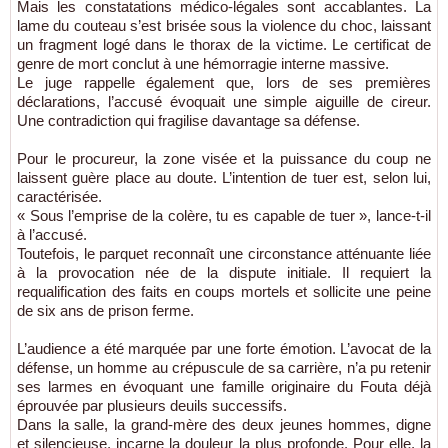
Mais les constatations médico-légales sont accablantes. La
lame du couteau s’est brisée sous la violence du choc, laissant
un fragment logé dans le thorax de la victime. Le certificat de
genre de mort conclut à une hémorragie interne massive.
Le juge rappelle également que, lors de ses premières
déclarations, l’accusé évoquait une simple aiguille de cireur.
Une contradiction qui fragilise davantage sa défense.
Pour le procureur, la zone visée et la puissance du coup ne
laissent guère place au doute. L’intention de tuer est, selon lui,
caractérisée.
« Sous l’emprise de la colère, tu es capable de tuer », lance-t-il
à l’accusé.
Toutefois, le parquet reconnaît une circonstance atténuante liée
à la provocation née de la dispute initiale. Il requiert la
requalification des faits en coups mortels et sollicite une peine
de six ans de prison ferme.
L’audience a été marquée par une forte émotion. L’avocat de la
défense, un homme au crépuscule de sa carrière, n’a pu retenir
ses larmes en évoquant une famille originaire du Fouta déjà
éprouvée par plusieurs deuils successifs.
Dans la salle, la grand-mère des deux jeunes hommes, digne
et silencieuse, incarne la douleur la plus profonde. Pour elle, la