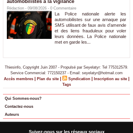
automobilistes à la vigilance
Rédaction
- 09/08/2026 -
0
Commentaire
La Police nationale alerte les
automobilistes sur une arnaque par
SMS utilisant de faux avis d’amende
et des liens frauduleux pour voler
leurs données. La Police nationale
met en garde les...
Thiesinfo, Copyright Juin 2007 - Propulsé par Seyelatyr: Tel 775312579.
Service Commercial: 772150237 - Email: seyelatyr@hotmail.com
|
|
|
|
Accès membres
Plan du site
Syndication
Inscription au site
Tags
Qui Sommes-nous?
Contactez-nous
Auteurs
Suivez-nous sur les réseaux sociaux