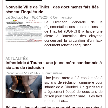
Nouvelle Ville de Thiès : des documents falsifiés
sèment l'inquiétude
Lat Soukabé Fall - 02/07/2026 -
0
Commentaire
La Direction générale de la
réglementation des constructions et
de l'habitat (DGRCH) a lancé une
alerte à l'attention des citoyens
concernant la circulation d'un faux
document relatif à l'acquisition...
ACTUALITÉS
Infanticide à Touba : une jeune mère condamnée à
six ans de réclusion
Rédaction
- 05/08/2026 -
0
Commentaire
Une jeune mère a été condamnée à
six ans de réclusion criminelle pour
infanticide à Diourbel. Un guérisseur
a également écopé de deux ans de
prison pour charlatanisme. Les faits
remontent au...
Sénégal : les subventions énergétiques pourraient