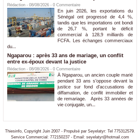
Rédaction
- 08/08/2026 -
0
Commentaire
En juin 2026, les exportations du
Sénégal ont progressé de 4,4 %,
tandis que les importations ont bondi
de 26,7 %, portant le déficit
commercial à 128,9 milliards de
FCFA. Les échanges commerciaux
du...
Ngaparou : après 33 ans de mariage, un conflit
entre ex-époux devant la justice
Rédaction
- 08/08/2026 -
0
Commentaire
À Ngaparou, un ancien couple marié
pendant 33 ans s’oppose devant la
justice sur fond d’accusations de
diffamation, de conflit immobilier et
de remariage. Après 33 années de
vie conjugale, un...
Thiesinfo, Copyright Juin 2007 - Propulsé par Seyelatyr: Tel 775312579.
Service Commercial: 772150237 - Email: seyelatyr@hotmail.com