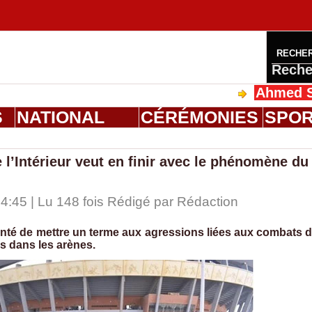
RECHE
Reche
Ahmed Saloum D
S
NATIONAL
CÉRÉMONIES
SPO
e l’Intérieur veut en finir avec le phénomène du
4:45 | Lu 148 fois Rédigé par
Rédaction
olonté de mettre un terme aux agressions liées aux combats 
rs dans les arènes.