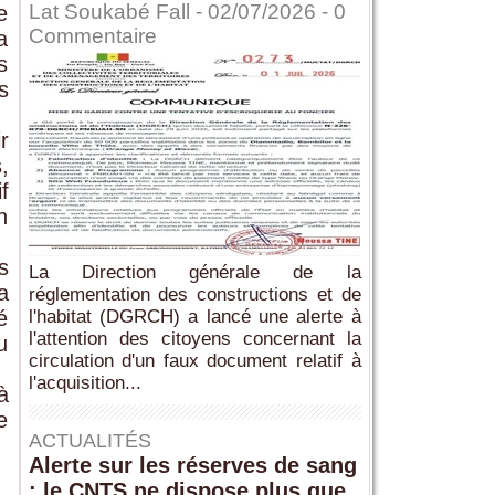
Lat Soukabé Fall - 02/07/2026 -
0
e
Commentaire
a
s
s
r
,
f
n
s
La Direction générale de la
a
réglementation des constructions et de
é
l'habitat (DGRCH) a lancé une alerte à
l'attention des citoyens concernant la
u
circulation d'un faux document relatif à
l'acquisition...
à
e
ACTUALITÉS
Alerte sur les réserves de sang
: le CNTS ne dispose plus que