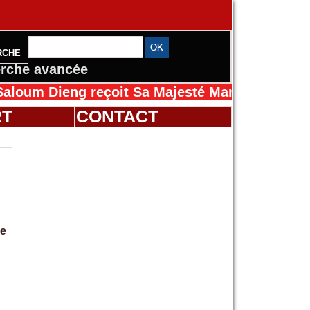
RCHE
rche avancée
ieng reçoit Sa Majesté Mansah Cissé au Sénég
RT
CONTACT
de