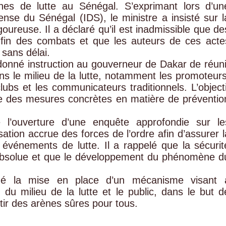
ènes de lutte au Sénégal. S’exprimant lors d’un
ense du Sénégal (IDS), le ministre a insisté sur l
oureuse. Il a déclaré qu’il est inadmissible que de
a fin des combats et que les auteurs de ces acte
 sans délai.
nné instruction au gouverneur de Dakar de réuni
ns le milieu de la lutte, notamment les promoteurs
lubs et les communicateurs traditionnels. L’objecti
re des mesures concrètes en matière de préventio
l’ouverture d’une enquête approfondie sur le
isation accrue des forces de l’ordre afin d’assurer l
 événements de lutte. Il a rappelé que la sécurit
 absolue et que le développement du phénomène d
é la mise en place d’un mécanisme visant 
s du milieu de la lutte et le public, dans le but d
tir des arènes sûres pour tous.