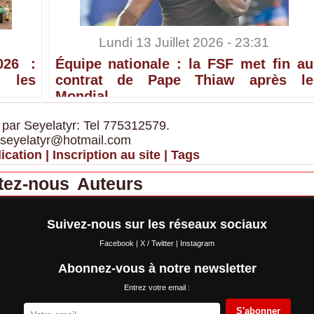
Lundi 13 Juillet 2026 - 23:31
026 :
Équipe nationale : la FSF met fin au
 les
contrat de Pape Thiaw après le
Mondial
 par Seyelatyr: Tel 775312579.
 seyelatyr@hotmail.com
ication
|
Inscription au site
|
Tags
tez-nous
Auteurs
Suivez-nous sur les réseaux sociaux
Facebook
|
X / Twitter
|
Instagram
Abonnez-vous à notre newsletter
Entrez votre email :
S'abonner