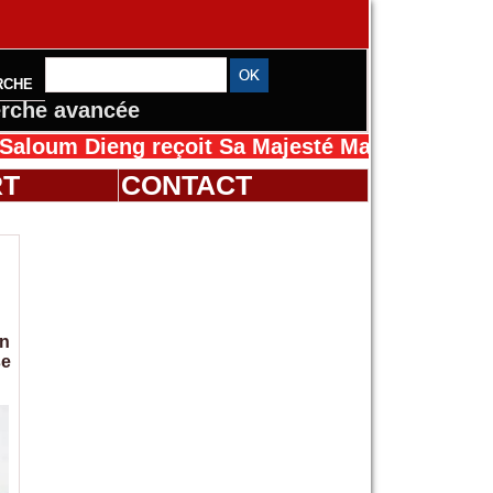
RCHE
rche avancée
eng reçoit Sa Majesté Mansah Cissé au Sénéga
RT
CONTACT
en
se