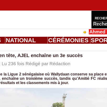
RECHE
Reche
Ahmed Saloum Di
S
NATIONAL
CÉRÉMONIES
SPO
 en tête, AJEL enchaîne un 3e succès
| Lu 236 fois Rédigé par
Rédaction
de la Ligue 2 sénégalaise où Wallydaan conserve sa place 
 enchaîne un troisième succès, tandis qu'Amitié FC réali
ésultats et les classements mis à jour.