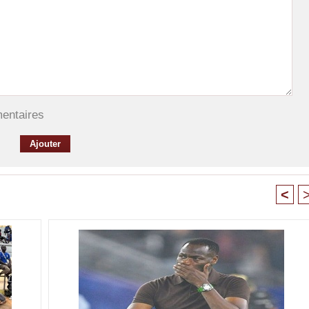
mentaires
<