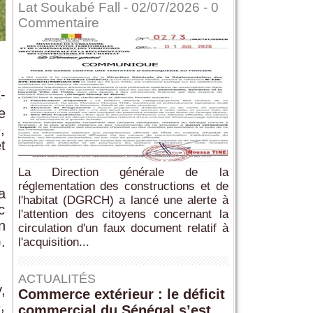
Lat Soukabé Fall - 02/07/2026 -
0
Commentaire
-
e
,
t
.
La Direction générale de la
réglementation des constructions et de
a
l'habitat (DGRCH) a lancé une alerte à
c
l'attention des citoyens concernant la
n
circulation d'un faux document relatif à
.
l'acquisition...
ACTUALITÉS
,
Commerce extérieur : le déficit
,
commercial du Sénégal s’est