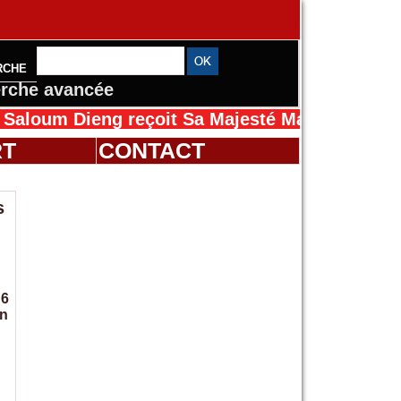
RCHE
rche avancée
Dieng reçoit Sa Majesté Mansah Cissé au Séné
RT
CONTACT
s
 6
en