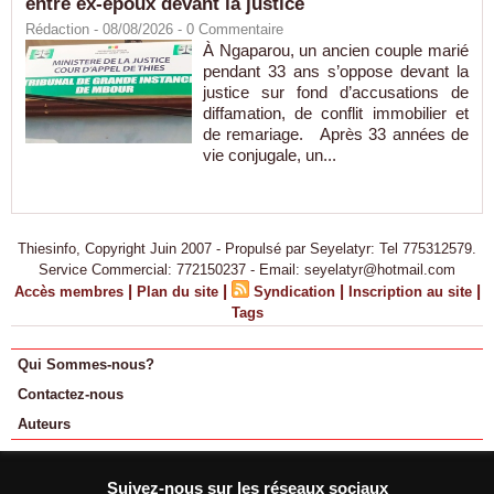
entre ex-époux devant la justice
Rédaction
- 08/08/2026 -
0
Commentaire
À Ngaparou, un ancien couple marié
pendant 33 ans s’oppose devant la
justice sur fond d’accusations de
diffamation, de conflit immobilier et
de remariage. Après 33 années de
vie conjugale, un...
Thiesinfo, Copyright Juin 2007 - Propulsé par Seyelatyr: Tel 775312579.
Service Commercial: 772150237 - Email: seyelatyr@hotmail.com
|
|
|
|
Accès membres
Plan du site
Syndication
Inscription au site
Tags
Qui Sommes-nous?
Contactez-nous
Auteurs
Suivez-nous sur les réseaux sociaux