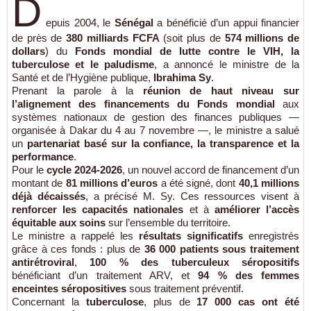
D
epuis 2004, le
Sénégal
a bénéficié d’un appui financier
de près de
380 milliards FCFA
(soit plus de
574 millions de
dollars
) du
Fonds mondial de lutte contre le VIH, la
tuberculose et le paludisme
, a annoncé le ministre de la
Santé et de l’Hygiène publique,
Ibrahima Sy
.
Prenant la parole à la
réunion de haut niveau sur
l’alignement des financements du Fonds mondial
aux
systèmes nationaux de gestion des finances publiques —
organisée à Dakar du 4 au 7 novembre —, le ministre a salué
un
partenariat basé sur la confiance, la transparence et la
performance
.
Pour le
cycle 2024-2026
, un nouvel accord de financement d’un
montant de
81 millions d’euros
a été signé, dont
40,1 millions
déjà décaissés
, a précisé M. Sy. Ces ressources visent à
renforcer les capacités nationales
et à
améliorer l’accès
équitable aux soins
sur l’ensemble du territoire.
Le ministre a rappelé les
résultats significatifs
enregistrés
grâce à ces fonds : plus de
36 000 patients sous traitement
antirétroviral
,
100 % des tuberculeux séropositifs
bénéficiant d’un traitement ARV, et
94 % des femmes
enceintes séropositives
sous traitement préventif.
Concernant la
tuberculose
, plus de
17 000 cas ont été