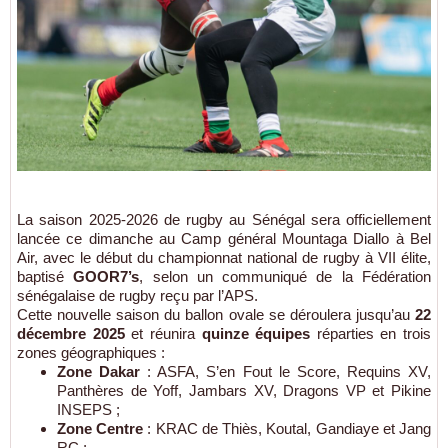
La saison 2025-2026 de rugby au Sénégal sera officiellement
lancée ce dimanche au Camp général Mountaga Diallo à Bel
Air, avec le début du championnat national de rugby à VII élite,
baptisé
GOOR7’s
, selon un communiqué de la Fédération
sénégalaise de rugby reçu par l’APS.
Cette nouvelle saison du ballon ovale se déroulera jusqu’au
22
décembre 2025
et réunira
quinze équipes
réparties en trois
zones géographiques :
Zone Dakar
: ASFA, S’en Fout le Score, Requins XV,
Panthères de Yoff, Jambars XV, Dragons VP et Pikine
INSEPS ;
Zone Centre
: KRAC de Thiès, Koutal, Gandiaye et Jang
RC ;