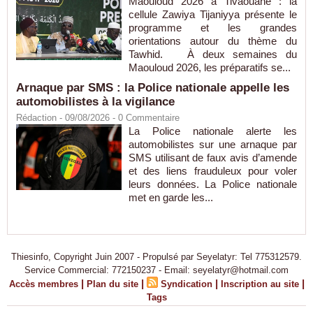
Maouloud 2026 à Tivaouane : la
cellule Zawiya Tijaniyya présente le
programme et les grandes
orientations autour du thème du
Tawhid. À deux semaines du
Maouloud 2026, les préparatifs se...
Arnaque par SMS : la Police nationale appelle les
automobilistes à la vigilance
Rédaction
- 09/08/2026 -
0
Commentaire
La Police nationale alerte les
automobilistes sur une arnaque par
SMS utilisant de faux avis d’amende
et des liens frauduleux pour voler
leurs données. La Police nationale
met en garde les...
Thiesinfo, Copyright Juin 2007 - Propulsé par Seyelatyr: Tel 775312579.
Service Commercial: 772150237 - Email: seyelatyr@hotmail.com
|
|
|
|
Accès membres
Plan du site
Syndication
Inscription au site
Tags