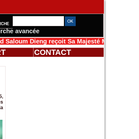
RCHE
rche avancée
Dieng reçoit Sa Majesté Mansah Cissé au Sén
RT
CONTACT
5,
es
la