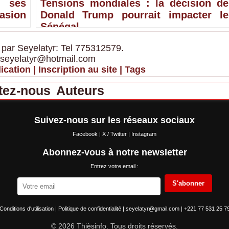
 ses
Tensions mondiales : la décision de
sion
Donald Trump pourrait impacter le
Sénégal
 par Seyelatyr: Tel 775312579.
 seyelatyr@hotmail.com
ication
|
Inscription au site
|
Tags
tez-nous
Auteurs
Suivez-nous sur les réseaux sociaux
Facebook
|
X / Twitter
|
Instagram
Abonnez-vous à notre newsletter
Entrez votre email :
S'abonner
Conditions d'utilisation
|
Politique de confidentialité
|
seyelatyr@gmail.com
|
+221 77 531 25 7
© 2026 Thièsinfo. Tous droits réservés.