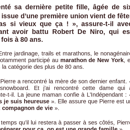
enté sa dernière petite fille, âgée de si
e issue d’une première union vient de fête
as si vieux que ça !
», assure-t-il ave
ant avoir battu
Robert De Niro
, qui es
fois à 80 ans.
Entre jardinage, trails et marathons, le nonagénair
a notamment participé au
marathon de New York
, 
 la catégorie des plus de 80 ans.
e Pierre a rencontré la mère de son dernier enfant. 
u snowboard. Et j’ai rencontré cette dame qui 
nte-t-il. La jeune maman confie à L’Indépendant : 
s je suis heureuse
». Elle assure que Pierre est u
t compagnon de vie
».
le temps qu’il lui restera à passer à ses côtés, Pierr
préparer pour ça, on est une grande famille
».