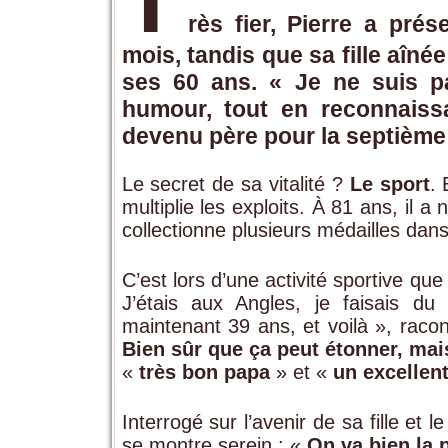
rès fier, Pierre a prés
mois, tandis que sa fille aîné
ses 60 ans. «
Je ne suis p
humour, tout en reconnaiss
devenu père pour la septième 
Le secret de sa vitalité ?
Le sport
. 
multiplie les exploits. À 81 ans, il 
collectionne plusieurs médailles dans
C’est lors d’une activité sportive qu
J’étais aux Angles, je faisais d
maintenant 39 ans, et voilà », raco
Bien sûr que ça peut étonner, mai
«
très bon papa
» et «
un excellen
Interrogé sur l’avenir de sa fille et 
se montre serein : «
On va bien la 