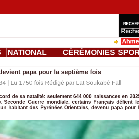
RECHE
Reche
Ahmed Saloum 
S
NATIONAL
CÉRÉMONIES
SPO
 devient papa pour la septième fois
34 | Lu 1750 fois Rédigé par Lat Soukabé Fall
cord de sa natalité: seulement 644 000 naissances en 202
la Seconde Guerre mondiale, certains Français défient l
é, un habitant des Pyrénées-Orientales, devenu papa pour 