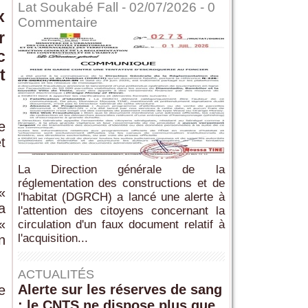
Lat Soukabé Fall - 02/07/2026 -
0
x
Commentaire
r
c
t
e
et
La Direction générale de la
réglementation des constructions et de
«
l'habitat (DGRCH) a lancé une alerte à
a
l'attention des citoyens concernant la
«
circulation d'un faux document relatif à
l'acquisition...
n
ACTUALITÉS
Alerte sur les réserves de sang
e
: le CNTS ne dispose plus que