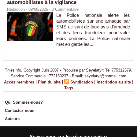
automobilistes à la vigilance
Rédaction
- 09/08/2026 -
0
Commentaire
La Police nationale alerte les
automobilistes sur une arnaque par
SMS utilisant de faux avis d’amende
et des liens frauduleux pour voler
leurs données. La Police nationale
met en garde les...
Thiesinfo, Copyright Juin 2007 - Propulsé par Seyelatyr: Tel 775312579.
Service Commercial: 772150237 - Email: seyelatyr@hotmail.com
|
|
|
|
Accès membres
Plan du site
Syndication
Inscription au site
Tags
Qui Sommes-nous?
Contactez-nous
Auteurs
Suivez-nous sur les réseaux sociaux