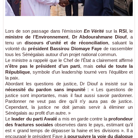
Lors de son passage dans l’émission
En Vérité
sur la
RSI
, le
ministre de l’Environnement
,
Dr Abdourahmane Diouf
, a
tenu un
discours d’unité et de réconciliation
, saluant la
volonté du
président Bassirou Diomaye Faye
de rassembler
tous les Sénégalais autour d’un projet national commun.
Le ministre a rappelé que le Chef de l’État a clairement affirmé
n’être pas le président d’un parti
, mais
celui de toute la
République
, symbole d’un leadership tourné vers l’équilibre et
la paix.
Abordant les questions de justice, Dr Diouf a insisté sur la
nécessité du pardon sans impunité
: « Les questions de
justice sont importantes, mais il faut aussi savoir pardonner.
Pardonner ne veut pas dire qu’il n’y aura pas de justice.
Cependant, la justice ne doit jamais servir à éliminer un
Sénégalais au profit d’un autre. »
Le
leader du parti Awalé
a mis en garde contre la
profondeur
des fractures sociales
observées dans le pays, estimant qu’il
est « grand temps de dépasser la haine et les divisions ». Il a
encouragé le président Faye à
poursuivre la voie du dialogue