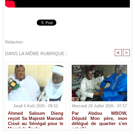
Rédaction
<
>
DANS LA MÊME RUBRIQUE :
Jeudi 6 Août 2026 - 08:52
Mercredi 29 Juillet 2026 - 07:57
Ahmed Saloum Dieng
Par Abdou MBOW,
reçoit Sa Majesté Mansah
Député Mon père, mon
Cissé au Sénégal pour le
délégué de quartier s’en
Magal de Touba.
est allé.