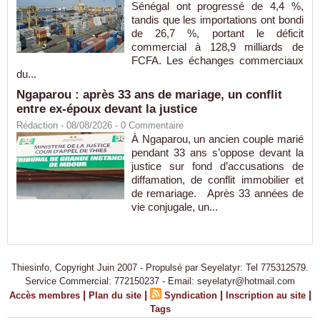
Sénégal ont progressé de 4,4 %,
tandis que les importations ont bondi
de 26,7 %, portant le déficit
commercial à 128,9 milliards de
FCFA. Les échanges commerciaux
du...
Ngaparou : après 33 ans de mariage, un conflit
entre ex-époux devant la justice
Rédaction
- 08/08/2026 -
0
Commentaire
À Ngaparou, un ancien couple marié
pendant 33 ans s’oppose devant la
justice sur fond d’accusations de
diffamation, de conflit immobilier et
de remariage. Après 33 années de
vie conjugale, un...
Thiesinfo, Copyright Juin 2007 - Propulsé par Seyelatyr: Tel 775312579.
Service Commercial: 772150237 - Email: seyelatyr@hotmail.com
|
|
|
|
Accès membres
Plan du site
Syndication
Inscription au site
Tags