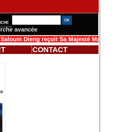
RCHE
rche avancée
eng reçoit Sa Majesté Mansah Cissé au Sénég
RT
CONTACT
la