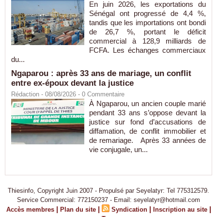
En juin 2026, les exportations du
Sénégal ont progressé de 4,4 %,
tandis que les importations ont bondi
de 26,7 %, portant le déficit
commercial à 128,9 milliards de
FCFA. Les échanges commerciaux
du...
Ngaparou : après 33 ans de mariage, un conflit
entre ex-époux devant la justice
Rédaction
- 08/08/2026 -
0
Commentaire
À Ngaparou, un ancien couple marié
pendant 33 ans s’oppose devant la
justice sur fond d’accusations de
diffamation, de conflit immobilier et
de remariage. Après 33 années de
vie conjugale, un...
Thiesinfo, Copyright Juin 2007 - Propulsé par Seyelatyr: Tel 775312579.
Service Commercial: 772150237 - Email: seyelatyr@hotmail.com
|
|
|
|
Accès membres
Plan du site
Syndication
Inscription au site