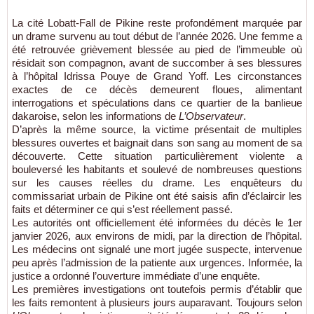
La cité Lobatt-Fall de Pikine reste profondément marquée par
un drame survenu au tout début de l’année 2026. Une femme a
été retrouvée grièvement blessée au pied de l’immeuble où
résidait son compagnon, avant de succomber à ses blessures
à l’hôpital Idrissa Pouye de Grand Yoff. Les circonstances
exactes de ce décès demeurent floues, alimentant
interrogations et spéculations dans ce quartier de la banlieue
dakaroise, selon les informations de
L’Observateur
.
D’après la même source, la victime présentait de multiples
blessures ouvertes et baignait dans son sang au moment de sa
découverte. Cette situation particulièrement violente a
bouleversé les habitants et soulevé de nombreuses questions
sur les causes réelles du drame. Les enquêteurs du
commissariat urbain de Pikine ont été saisis afin d’éclaircir les
faits et déterminer ce qui s’est réellement passé.
Les autorités ont officiellement été informées du décès le 1er
janvier 2026, aux environs de midi, par la direction de l’hôpital.
Les médecins ont signalé une mort jugée suspecte, intervenue
peu après l’admission de la patiente aux urgences. Informée, la
justice a ordonné l’ouverture immédiate d’une enquête.
Les premières investigations ont toutefois permis d’établir que
les faits remontent à plusieurs jours auparavant. Toujours selon