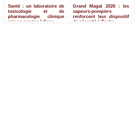
Santé : un laboratoire de
Grand Magal 2026 : les
toxicologie et de
sapeurs-pompiers
pharmacologie clinique
renforcent leur dispositif
mis en service à Fann
de sécurité à Touba