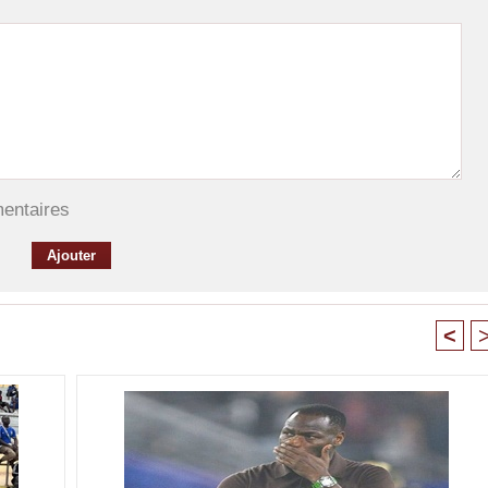
mentaires
<