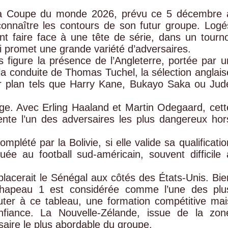
e la Coupe du monde 2026, prévu ce 5 décembre 
onnaître les contours de son futur groupe. Logé
t faire face à une tête de série, dans un tourno
i promet une grande variété d’adversaires.
es figure la présence de l’Angleterre, portée par u
la conduite de Thomas Tuchel, la sélection anglais
er plan tels que Harry Kane, Bukayo Saka ou Jud
vège. Avec Erling Haaland et Martin Odegaard, cett
ente l’un des adversaires les plus dangereux hor
plété par la Bolivie, si elle valide sa qualificatio
ée au football sud-américain, souvent difficile 
 placerait le Sénégal aux côtés des États-Unis. Bie
chapeau 1 est considérée comme l’une des plu
outer à ce tableau, une formation compétitive mai
fiance. La Nouvelle-Zélande, issue de la zon
saire le plus abordable du groupe.