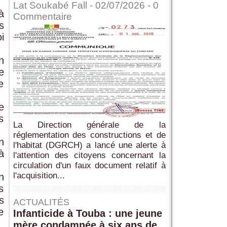
Lat Soukabé Fall - 02/07/2026 -
0
à
Commentaire
s
i
n
e
e
e
s
La Direction générale de la
réglementation des constructions et de
n
l'habitat (DGRCH) a lancé une alerte à
à
l'attention des citoyens concernant la
circulation d'un faux document relatif à
l'acquisition...
n
s
s
ACTUALITÉS
e
Infanticide à Touba : une jeune
mère condamnée à six ans de