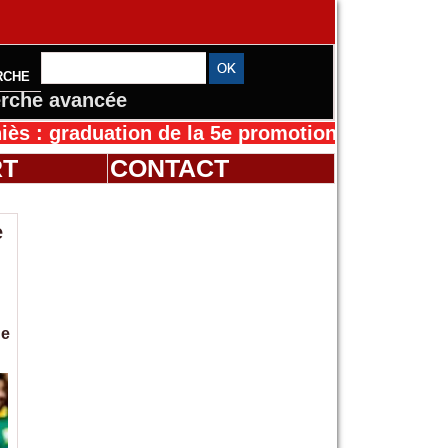
RCHE
rche avancée
duation de la 5e promotion de l’IFMES
30/07/2
RT
CONTACT
e
ge