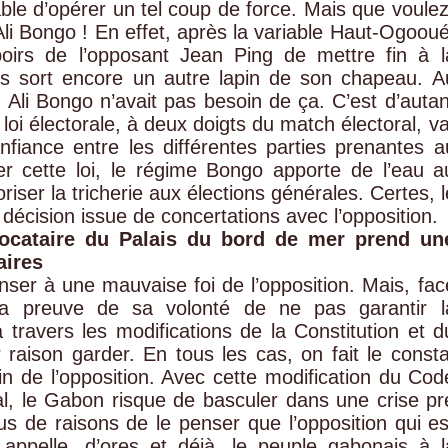
ble d’opérer un tel coup de force. Mais que voulez
Ali Bongo ! En effet, après la variable Haut-Ogooué
oirs de l’opposant Jean Ping de mettre fin à l
ls sort encore un autre lapin de son chapeau. A
 Ali Bongo n’avait pas besoin de ça. C’est d’autan
 loi électorale, à deux doigts du match électoral, va
onfiance entre les différentes parties prenantes a
er cette loi, le régime Bongo apporte de l’eau a
riser la tricherie aux élections générales. Certes, l
 décision issue de concertations avec l’opposition.
locataire du Palais du bord de mer prend un
aires
enser à une mauvaise foi de l’opposition. Mais, fac
la preuve de sa volonté de ne pas garantir l
 travers les modifications de la Constitution et d
r raison garder. En tous les cas, on fait le consta
n de l’opposition. Avec cette modification du Cod
ral, le Gabon risque de basculer dans une crise pr
us de raisons de le penser que l’opposition qui es
 appelle, d’ores et déjà, le peuple gabonais à l