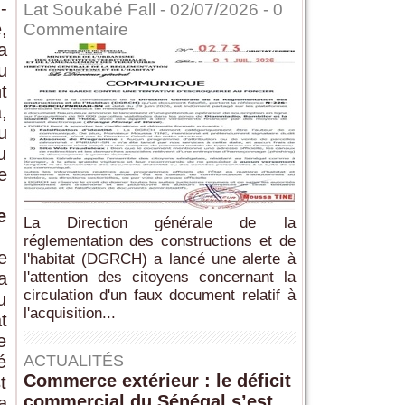
-
Lat Soukabé Fall - 02/07/2026 -
0
,
Commentaire
a
u
t
,
u
u
e
e
La Direction générale de la
réglementation des constructions et de
e
l'habitat (DGRCH) a lancé une alerte à
a
l'attention des citoyens concernant la
circulation d'un faux document relatif à
u
l'acquisition...
t
e
é
ACTUALITÉS
Commerce extérieur : le déficit
t
commercial du Sénégal s’est
a