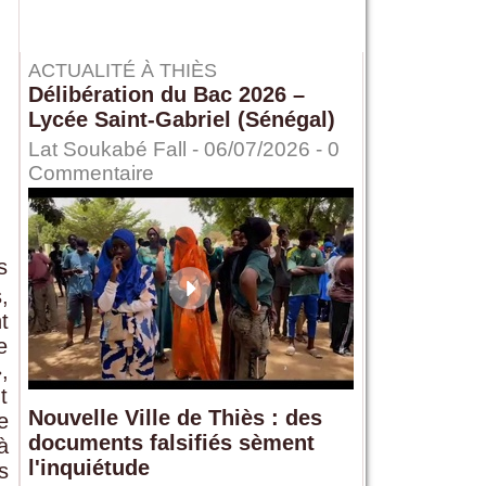
ACTUALITÉ À THIÈS
Délibération du Bac 2026 –
Lycée Saint-Gabriel (Sénégal)
Lat Soukabé Fall - 06/07/2026 -
0
Commentaire
s
,
t
e
,
t
Nouvelle Ville de Thiès : des
e
documents falsifiés sèment
à
l'inquiétude
s