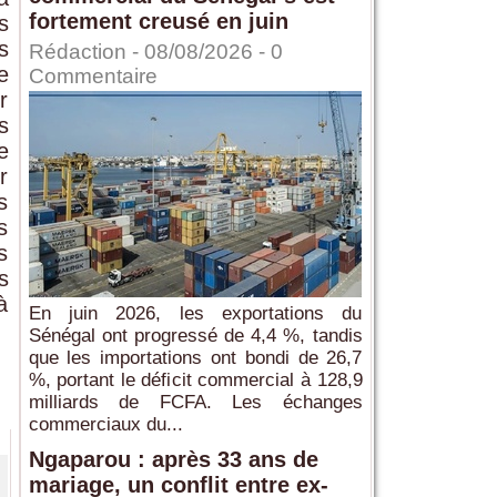
fortement creusé en juin
s
s
Rédaction
- 08/08/2026 -
0
e
Commentaire
r
s
e
r
s
s
s
s
à
En juin 2026, les exportations du
Sénégal ont progressé de 4,4 %, tandis
que les importations ont bondi de 26,7
%, portant le déficit commercial à 128,9
milliards de FCFA. Les échanges
commerciaux du...
Ngaparou : après 33 ans de
mariage, un conflit entre ex-