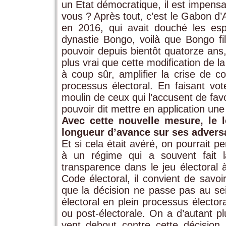
un Etat démocratique, il est impensa
vous ? Après tout, c’est le Gabon d’
en 2016, qui avait douché les esp
dynastie Bongo, voilà que Bongo fi
pouvoir depuis bientôt quatorze ans,
plus vrai que cette modification de la
à coup sûr, amplifier la crise de c
processus électoral. En faisant vot
moulin de ceux qui l’accusent de favo
pouvoir dit mettre en application une
Avec cette nouvelle mesure, le 
longueur d’avance sur ses advers
Et si cela était avéré, on pourrait p
à un régime qui a souvent fait 
transparence dans le jeu électoral à
Code électoral, il convient de savoi
que la décision ne passe pas au sei
électoral en plein processus électo
ou post-électorale. On a d’autant pl
vent debout contre cette décision,