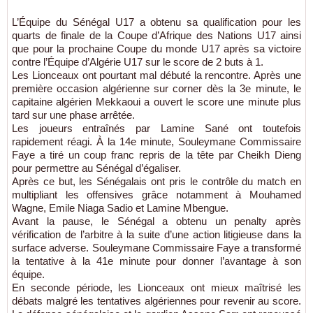
L’Équipe du Sénégal U17 a obtenu sa qualification pour les
quarts de finale de la Coupe d’Afrique des Nations U17 ainsi
que pour la prochaine Coupe du monde U17 après sa victoire
contre l’Équipe d’Algérie U17 sur le score de 2 buts à 1.
Les Lionceaux ont pourtant mal débuté la rencontre. Après une
première occasion algérienne sur corner dès la 3e minute, le
capitaine algérien Mekkaoui a ouvert le score une minute plus
tard sur une phase arrêtée.
Les joueurs entraînés par Lamine Sané ont toutefois
rapidement réagi. À la 14e minute, Souleymane Commissaire
Faye a tiré un coup franc repris de la tête par Cheikh Dieng
pour permettre au Sénégal d’égaliser.
Après ce but, les Sénégalais ont pris le contrôle du match en
multipliant les offensives grâce notamment à Mouhamed
Wagne, Emile Niaga Sadio et Lamine Mbengue.
Avant la pause, le Sénégal a obtenu un penalty après
vérification de l’arbitre à la suite d’une action litigieuse dans la
surface adverse. Souleymane Commissaire Faye a transformé
la tentative à la 41e minute pour donner l’avantage à son
équipe.
En seconde période, les Lionceaux ont mieux maîtrisé les
débats malgré les tentatives algériennes pour revenir au score.