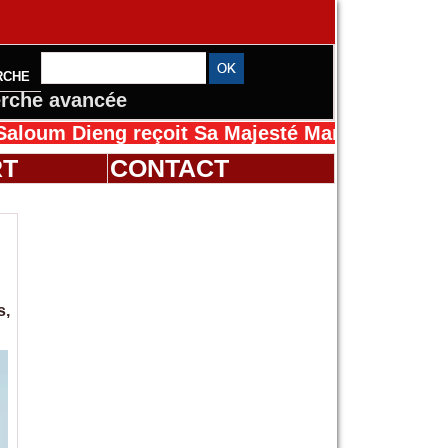
RCHE
rche avancée
eng reçoit Sa Majesté Mansah Cissé au Sénéga
RT
CONTACT
s,