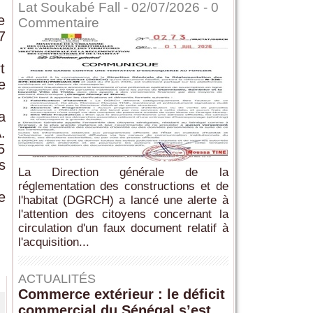
Lat Soukabé Fall - 02/07/2026 -
0
e
Commentaire
7
t
e
a
.
5
s
La Direction générale de la
réglementation des constructions et de
e
l'habitat (DGRCH) a lancé une alerte à
l'attention des citoyens concernant la
circulation d'un faux document relatif à
l'acquisition...
ACTUALITÉS
Commerce extérieur : le déficit
commercial du Sénégal s’est