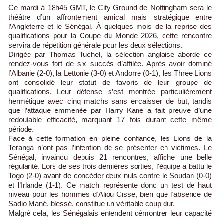
Ce mardi à 18h45 GMT, le City Ground de Nottingham sera le
théâtre d’un affrontement amical mais stratégique entre
l’Angleterre et le Sénégal. À quelques mois de la reprise des
qualifications pour la Coupe du Monde 2026, cette rencontre
servira de répétition générale pour les deux sélections.
Dirigée par Thomas Tuchel, la sélection anglaise aborde ce
rendez-vous fort de six succès d’affilée. Après avoir dominé
l’Albanie (2-0), la Lettonie (3-0) et Andorre (0-1), les Three Lions
ont consolidé leur statut de favoris de leur groupe de
qualifications. Leur défense s’est montrée particulièrement
hermétique avec cinq matchs sans encaisser de but, tandis
que l’attaque emmenée par Harry Kane a fait preuve d’une
redoutable efficacité, marquant 17 fois durant cette même
période.
Face à cette formation en pleine confiance, les Lions de la
Teranga n’ont pas l’intention de se présenter en victimes. Le
Sénégal, invaincu depuis 21 rencontres, affiche une belle
régularité. Lors de ses trois dernières sorties, l’équipe a battu le
Togo (2-0) avant de concéder deux nuls contre le Soudan (0-0)
et l’Irlande (1-1). Ce match représente donc un test de haut
niveau pour les hommes d’Aliou Cissé, bien que l’absence de
Sadio Mané, blessé, constitue un véritable coup dur.
Malgré cela, les Sénégalais entendent démontrer leur capacité