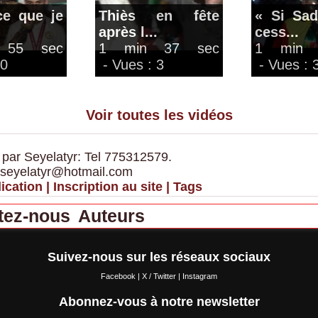
ce que je
Thiès en fête
« Si Sa
après l...
cess...
 55 sec
1 min 37 sec
1 min 
 0
- Vues : 3
- Vues : 
Voir toutes les vidéos
 par Seyelatyr: Tel 775312579.
 seyelatyr@hotmail.com
ication
|
Inscription au site
|
Tags
tez-nous
Auteurs
Suivez-nous sur les réseaux sociaux
Facebook
|
X / Twitter
|
Instagram
Abonnez-vous à notre newsletter