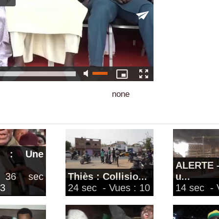
none
l : Une
ALERTE –
 36 sec
Thiès : Collisio...
u...
 3
24 sec
- Vues : 10
14 sec
- 