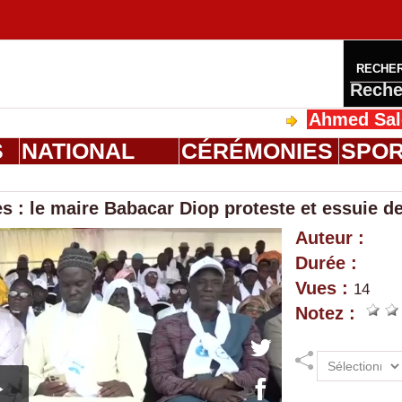
RECHE
Reche
Ahmed Saloum D
S
NATIONAL
CÉRÉMONIES
SPO
s : le maire Babacar Diop proteste et essuie d
Auteur :
Durée :
Vues :
14
Notez :