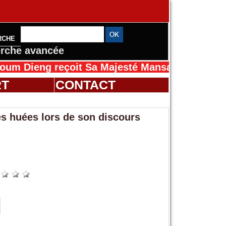
RCHE
rche avancée
ieng reçoit Sa Majesté Mansah Cissé au Sénég
RT
CONTACT
es huées lors de son discours