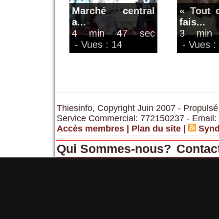
Marché central
« Tout 
a...
fais...
4 min 47 sec
3 min
- Vues : 14
- Vues :
Thiesinfo, Copyright Juin 2007 - Propulsé
Service Commercial: 772150237 - Email:
Accès membres
|
Plan du site
|
Synd
Qui Sommes-nous?
Contac