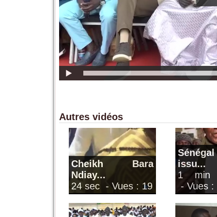
Autres vidéos
Sénéga
Cheikh Bara
issu...
Ndiay...
1 min
24 sec
- Vues : 19
- Vues :