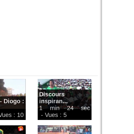
Discours
 Diogo :
inspiran...
1 min 24 sec
Vues : 10
- Vues : 5