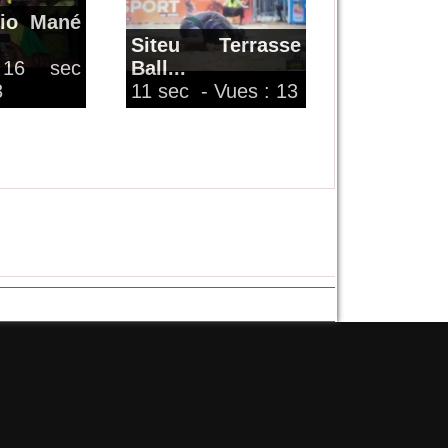
dio Mané
Siteu Terrasse
16 sec
Ball...
3
11 sec
- Vues : 13