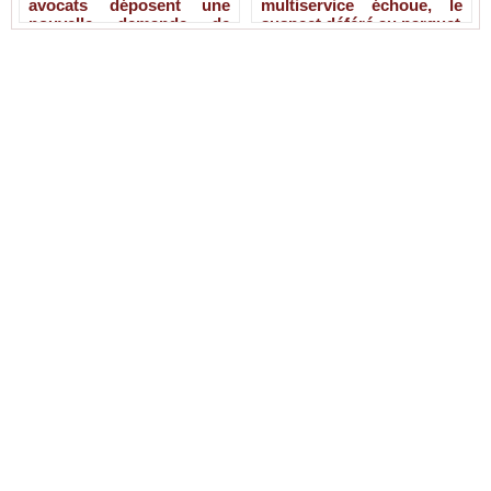
avocats déposent une
multiservice échoue, le
nouvelle demande de
suspect déféré au parquet
liberté provisoire