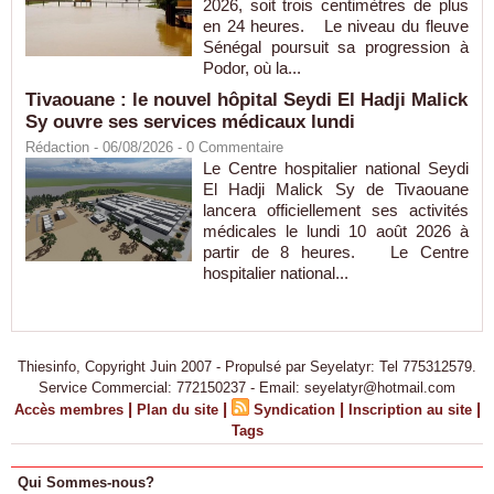
2026, soit trois centimètres de plus
en 24 heures. Le niveau du fleuve
Sénégal poursuit sa progression à
Podor, où la...
Tivaouane : le nouvel hôpital Seydi El Hadji Malick
Sy ouvre ses services médicaux lundi
Rédaction
- 06/08/2026 -
0
Commentaire
Le Centre hospitalier national Seydi
El Hadji Malick Sy de Tivaouane
lancera officiellement ses activités
médicales le lundi 10 août 2026 à
partir de 8 heures. Le Centre
hospitalier national...
Thiesinfo, Copyright Juin 2007 - Propulsé par Seyelatyr: Tel 775312579.
Service Commercial: 772150237 - Email: seyelatyr@hotmail.com
|
|
|
|
Accès membres
Plan du site
Syndication
Inscription au site
Tags
Qui Sommes-nous?