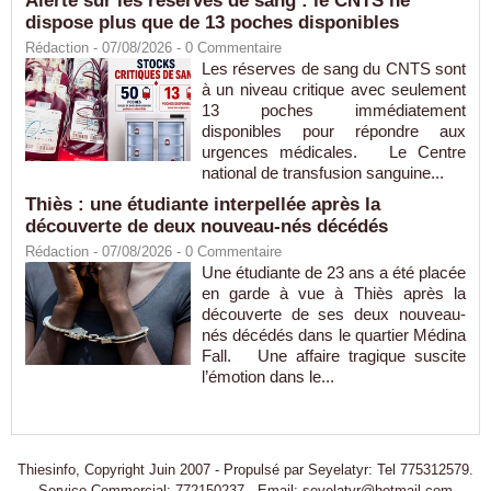
Alerte sur les réserves de sang : le CNTS ne
dispose plus que de 13 poches disponibles
Rédaction
- 07/08/2026 -
0
Commentaire
Les réserves de sang du CNTS sont
à un niveau critique avec seulement
13 poches immédiatement
disponibles pour répondre aux
urgences médicales. Le Centre
national de transfusion sanguine...
Thiès : une étudiante interpellée après la
découverte de deux nouveau-nés décédés
Rédaction
- 07/08/2026 -
0
Commentaire
Une étudiante de 23 ans a été placée
en garde à vue à Thiès après la
découverte de ses deux nouveau-
nés décédés dans le quartier Médina
Fall. Une affaire tragique suscite
l’émotion dans le...
Thiesinfo, Copyright Juin 2007 - Propulsé par Seyelatyr: Tel 775312579.
Service Commercial: 772150237 - Email: seyelatyr@hotmail.com