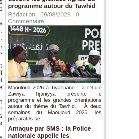
s
programme autour du Tawhid
p
Rédaction
- 09/08/2026 -
0
Commentaire
e
,
,
,
.
t
f
t
e
Maouloud 2026 à Tivaouane : la cellule
Zawiya Tijaniyya présente le
programme et les grandes orientations
n
autour du thème du Tawhid. À deux
r
semaines du Maouloud 2026, les
s
préparatifs se...
e
Arnaque par SMS : la Police
nationale appelle les
s