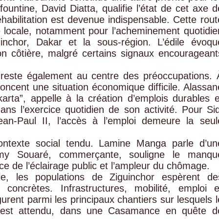
ountine, David Diatta, qualifie l’état de cet axe d
habilitation est devenue indispensable. Cette rout
e locale, notamment pour l’acheminement quotidie
uinchor, Dakar et la sous-région. L’édile évoqu
on côtière, malgré certains signaux encourageant
 reste également au centre des préoccupations. 
ncent une situation économique difficile. Alassan
rta”, appelle à la création d’emplois durables e
ans l’exercice quotidien de son activité. Pour Sid
an-Paul II, l’accès à l’emploi demeure la seul
contexte social tendu. Lamine Manga parle d’un
u’Amy Souaré, commerçante, souligne le manqu
nce de l’éclairage public et l’ampleur du chômage.
elle, les populations de Ziguinchor espèrent de
concrètes. Infrastructures, mobilité, emploi e
gurent parmi les principaux chantiers sur lesquels l
 est attendu, dans une Casamance en quête d