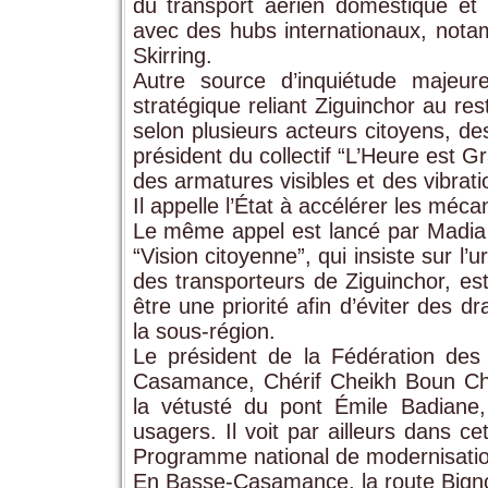
du transport aérien domestique et
avec des hubs internationaux, notam
Skirring.
Autre source d’inquiétude majeure
stratégique reliant Ziguinchor au re
selon plusieurs acteurs citoyens, d
président du collectif “L’Heure est G
des armatures visibles et des vibrat
Il appelle l’État à accélérer les méc
Le même appel est lancé par Madia
“Vision citoyenne”, qui insiste sur 
des transporteurs de Ziguinchor, est
être une priorité afin d’éviter des 
la sous-région.
Le président de la Fédération des
Casamance, Chérif Cheikh Boun Cham
la vétusté du pont Émile Badiane
usagers. Il voit par ailleurs dans ce
Programme national de modernisatio
En Basse-Casamance, la route Bignon