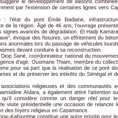
 suggère le développement de liaisons combinée
ment par l’extension de certaines lignes vers Ca
 : l’état du pont Émile Badiane, infrastructur
ste de la région. Âgé de 46 ans, l’ouvrage présente
es signes avancés de dégradation. El Hadji Kamara
rave”, évoque des fissures, un effritement du béton
ions anormales lors du passage de véhicules lourds
anismes devant conduire à sa reconstruction.
 Diop Sané, coordonnateur national du mouvemen
l’urgence d’agir. Ousmane Thiam, membre du collecti
ime pour sa part que la réalisation de ce pont doi
drames et de préserver les intérêts du Sénégal et d
 associations religieuses et des communautés e
sidine Aïdara, a également attiré l’attention su
, qu’il considère comme un danger réel pour le
tte visite présidentielle une occasion de relancer l
n des foyers religieux en Casamance.
a–Kafountine constitue une autre priorité pour le