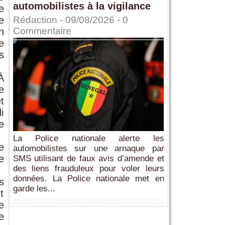
automobilistes à la vigilance
e
e
Rédaction
- 09/08/2026 -
0
Commentaire
n
e
s
À
e
t
i
e
La Police nationale alerte les
e
automobilistes sur une arnaque par
e
SMS utilisant de faux avis d’amende et
des liens frauduleux pour voler leurs
données. La Police nationale met en
s
garde les...
t
e
e