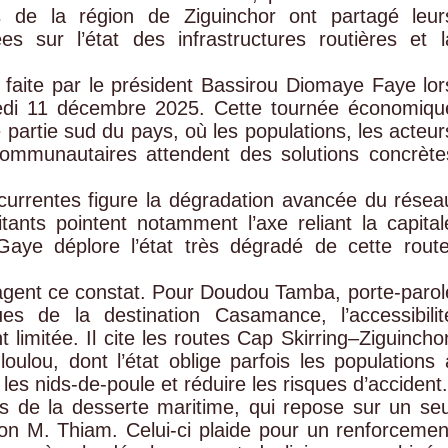
 de la région de Ziguinchor ont partagé leur
es sur l’état des infrastructures routières et l
faite par le président Bassirou Diomaye Faye lor
redi 11 décembre 2025. Cette tournée économiqu
 partie sud du pays, où les populations, les acteur
ommunautaires attendent des solutions concrète
écurrentes figure la dégradation avancée du résea
itants pointent notamment l’axe reliant la capital
Gaye déplore l’état très dégradé de cette route
agent ce constat. Pour Doudou Tamba, porte-parol
ues de la destination Casamance, l’accessibilit
t limitée. Il cite les routes Cap Skirring–Ziguinchor
ulou, dont l’état oblige parfois les populations 
es nids-de-poule et réduire les risques d’accident.
ites de la desserte maritime, qui repose sur un seu
lon M. Thiam. Celui-ci plaide pour un renforcemen