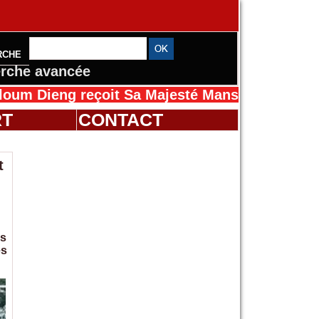
RCHE
rche avancée
reçoit Sa Majesté Mansah Cissé au Sénégal po
RT
CONTACT
t
es
es