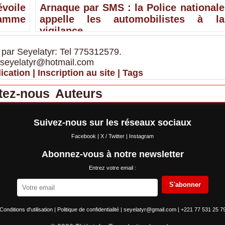
voile
Arnaque par SMS : la Police nationale
ramme
appelle les automobilistes à la
vigilance
 par Seyelatyr: Tel 775312579.
 seyelatyr@hotmail.com
ication
|
Inscription au site
|
Tags
tez-nous
Auteurs
Suivez-nous sur les réseaux sociaux
Facebook
|
X / Twitter
|
Instagram
Abonnez-vous à notre newsletter
Entrez votre email :
S'abonner
Conditions d'utilisation
|
Politique de confidentialité
|
seyelatyr@gmail.com
|
+221 77 531 25 7