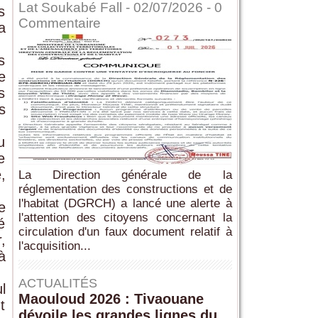
Lat Soukabé Fall - 02/07/2026 -
0
s
Commentaire
a
s
e
s
s
u
e
,
La Direction générale de la
réglementation des constructions et de
l'habitat (DGRCH) a lancé une alerte à
e
l'attention des citoyens concernant la
é
circulation d'un faux document relatif à
,
l'acquisition...
à
ACTUALITÉS
l
Maouloud 2026 : Tivaouane
t
dévoile les grandes lignes du