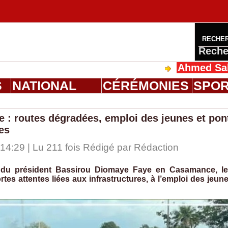
RECHE
Reche
Ahmed Saloum Dieng 
S
NATIONAL
CÉRÉMONIES
SPO
e : routes dégradées, emploi des jeunes et pon
es
4:29 | Lu 211 fois Rédigé par
Rédaction
 du président Bassirou Diomaye Faye en Casamance, l
tes attentes liées aux infrastructures, à l’emploi des jeun