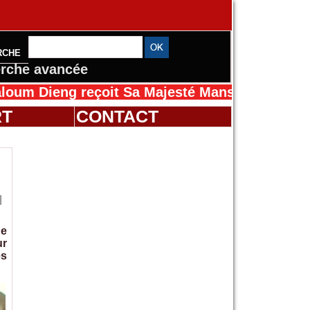
RCHE
rche avancée
g reçoit Sa Majesté Mansah Cissé au Sénégal
RT
CONTACT
l
de
ur
es