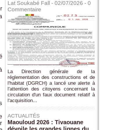
Lat Soukabé Fall - 02/07/2026 -
0
r
Commentaire
a
é
à
La Direction générale de la
réglementation des constructions et de
l'habitat (DGRCH) a lancé une alerte à
l'attention des citoyens concernant la
circulation d'un faux document relatif à
l'acquisition...
s
ACTUALITÉS
e
Maouloud 2026 : Tivaouane
r
dévoile les grandes lignes du
e