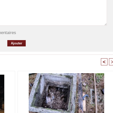
mentaires
<