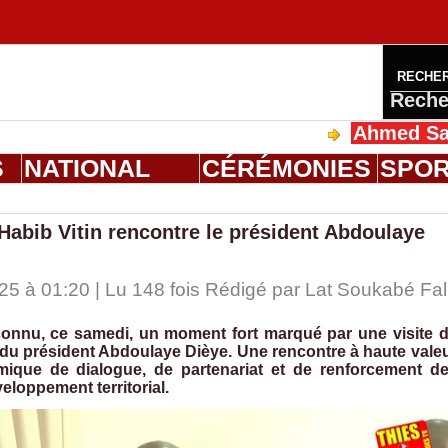
RECHE
Reche
Ahmed Saloum Dien
S
NATIONAL
CÉRÉMONIES
SPO
t Habib Vitin rencontre le président Abdoulaye
 à 01:20 | Lu 148 fois Rédigé par Lat Soukabé Fal
nnu, ce samedi, un moment fort marqué par une visite 
 du président Abdoulaye Dièye. Une rencontre à haute vale
mique de dialogue, de partenariat et de renforcement d
veloppement territorial.