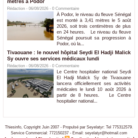
mètres à Podor
Rédaction
- 06/08/2026 -
0
Commentaire
À Podor, le niveau du fleuve Sénégal
est monté à 3,41 mètres le 5 août
2026, soit trois centimètres de plus
en 24 heures. Le niveau du fleuve
Sénégal poursuit sa progression à
Podor, où la...
Tivaouane : le nouvel hôpital Seydi El Hadji Malick
Sy ouvre ses services médicaux lundi
Rédaction
- 06/08/2026 -
0
Commentaire
Le Centre hospitalier national Seydi
El Hadji Malick Sy de Tivaouane
lancera officiellement ses activités
médicales le lundi 10 août 2026 à
partir de 8 heures. Le Centre
hospitalier national...
Thiesinfo, Copyright Juin 2007 - Propulsé par Seyelatyr: Tel 775312579.
Service Commercial: 772150237 - Email: seyelatyr@hotmail.com