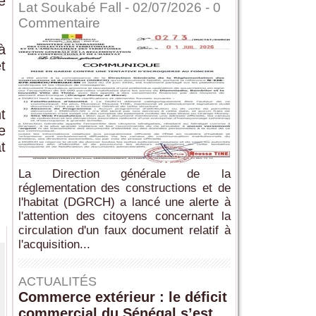
e
Lat Soukabé Fall - 02/07/2026 -
0
Commentaire
à
t
t
e
t
La Direction générale de la
réglementation des constructions et de
l'habitat (DGRCH) a lancé une alerte à
l'attention des citoyens concernant la
circulation d'un faux document relatif à
l'acquisition...
ACTUALITÉS
Commerce extérieur : le déficit
commercial du Sénégal s’est