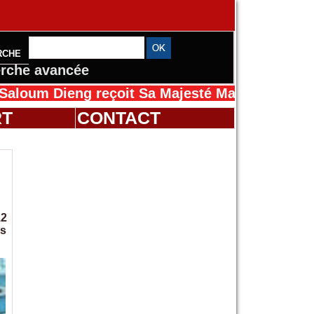
RCHE
rche avancée
eng reçoit Sa Majesté Mansah Cissé au Sénég
RT
CONTACT
12
es