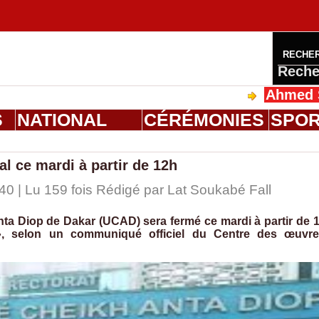
RECHE
Reche
Ahmed Saloum Di
S
NATIONAL
CÉRÉMONIES
SPO
l ce mardi à partir de 12h
40 | Lu 159 fois Rédigé par Lat Soukabé Fall
nta Diop de Dakar (UCAD) sera fermé ce mardi à partir de 
», selon un communiqué officiel du Centre des œuvr