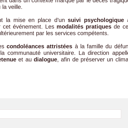
vient dans un contexte marqué par le décès tragiqu
la veille.
t la mise en place d’un
suivi psychologique
par cet événement. Les
modalités pratiques
de ce
térieurement par les services compétents.
ses
condoléances attristées
à la famille du défun
la communauté universitaire. La direction appell
etenue
et au
dialogue
, afin de préserver un clima