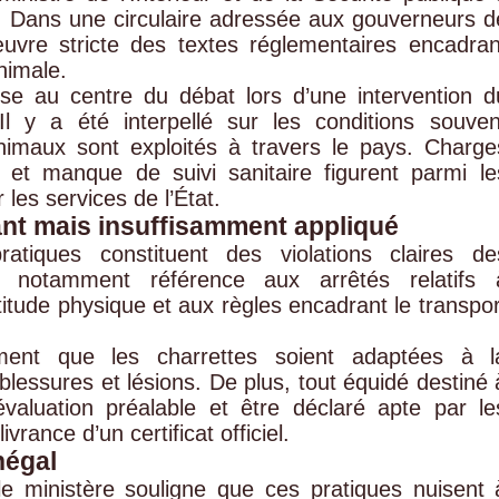
at. Dans une circulaire adressée aux gouverneurs d
vre stricte des textes réglementaires encadran
animale.
e au centre du débat lors d’une intervention d
Il y a été interpellé sur les conditions souven
nimaux sont exploités à travers le pays. Charge
s et manque de suivi sanitaire figurent parmi le
les services de l’État.
ant mais insuffisamment appliqué
ratiques constituent des violations claires de
it notamment référence aux arrêtés relatifs 
aptitude physique et aux règles encadrant le transpor
ment que les charrettes soient adaptées à l
 blessures et lésions. De plus, tout équidé destiné 
e évaluation préalable et être déclaré apte par le
vrance d’un certificat officiel.
négal
le ministère souligne que ces pratiques nuisent 