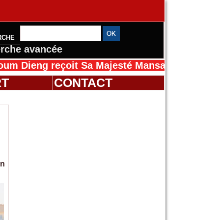
RCHE
rche avancée
çoit Sa Majesté Mansah Cissé au Sénégal pou
RT
CONTACT
on