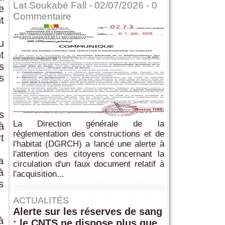
Lat Soukabé Fall - 02/07/2026 -
0
e
Commentaire
t
u
t
s
s
s
La Direction générale de la
à
réglementation des constructions et de
t
l'habitat (DGRCH) a lancé une alerte à
l'attention des citoyens concernant la
a
circulation d'un faux document relatif à
à
l'acquisition...
s
ACTUALITÉS
Alerte sur les réserves de sang
à
: le CNTS ne dispose plus que