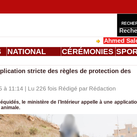
RECHE
Reche
Ahmed Saloum Dieng re
S
NATIONAL
CÉRÉMONIES
SPO
pplication stricte des règles de protection des
 à 11:14 | Lu 226 fois Rédigé par
Rédaction
quidés, le ministère de l’Intérieur appelle à une applicati
 animale.