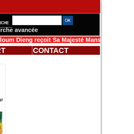
RCHE
rche avancée
 reçoit Sa Majesté Mansah Cissé au Sénégal 
RT
CONTACT
ur