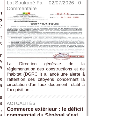
Lat Soukabé Fall - 02/07/2026 -
0
Commentaire
h
5
e
t
s
r
e
La Direction générale de la
e
réglementation des constructions et de
l'habitat (DGRCH) a lancé une alerte à
s
l'attention des citoyens concernant la
circulation d'un faux document relatif à
a
l'acquisition...
e
s
ACTUALITÉS
Commerce extérieur : le déficit
,
commercial du Sénégal s’est
s