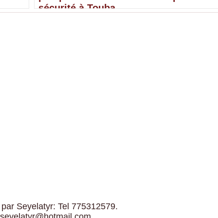
sécurité à Touba
 par Seyelatyr: Tel 775312579.
 seyelatyr@hotmail.com