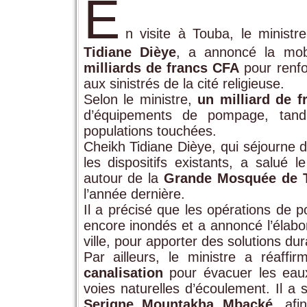
E
n visite à Touba, le ministr
Tidiane Dièye
, a annoncé la mob
milliards de francs CFA
pour renfor
aux sinistrés de la cité religieuse.
Selon le ministre,
un milliard de 
d’équipements de pompage, tandi
populations touchées.
Cheikh Tidiane Dièye, qui séjourne d
les dispositifs existants, a salué 
autour de la
Grande Mosquée de 
l’année dernière.
Il a précisé que les opérations de p
encore inondés et a annoncé l’élabo
ville, pour apporter des solutions d
Par ailleurs, le ministre a réaf
canalisation
pour évacuer les eaux 
voies naturelles d’écoulement. Il a s
Serigne Mountakha Mbacké
, afi