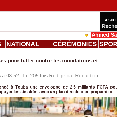
RECHE
Reche
Ahmed Saloum Dieng
S
NATIONAL
CÉRÉMONIES
SPO
és pour lutter contre les inondations et
à 08:52 | Lu 205 fois Rédigé par
Rédaction
noncé à Touba une enveloppe de 2,5 milliards FCFA po
appuyer les sinistrés, avec un plan directeur en préparation.