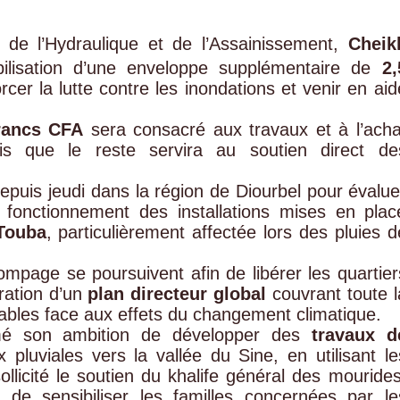
e de l’Hydraulique et de l’Assainissement,
Cheik
ilisation d’une enveloppe supplémentaire de
2,
cer la lutte contre les inondations et venir en aid
francs CFA
sera consacré aux travaux et à l’acha
s que le reste servira au soutien direct de
epuis jeudi dans la région de Diourbel pour évalue
le fonctionnement des installations mises en plac
Touba
, particulièrement affectée lors des pluies d
ompage se poursuivent afin de libérer les quartier
ration d’un
plan directeur global
couvrant toute l
urables face aux effets du changement climatique.
firmé son ambition de développer des
travaux d
pluviales vers la vallée du Sine, en utilisant le
ollicité le soutien du khalife général des mourides
n de sensibiliser les familles concernées par le