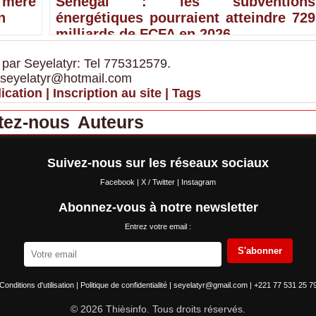
 mère
Sénégal : les subventions
n
énergétiques pourraient atteindre 729
milliards de FCFA en 2026
 par Seyelatyr: Tel 775312579.
 seyelatyr@hotmail.com
ication
|
Inscription au site
|
Tags
tez-nous
Auteurs
Suivez-nous sur les réseaux sociaux
Facebook
|
X / Twitter
|
Instagram
Abonnez-vous à notre newsletter
Entrez votre email :
S'abonner
Conditions d'utilisation
|
Politique de confidentialité
|
seyelatyr@gmail.com
|
+221 77 531 25 7
© 2026 Thièsinfo. Tous droits réservés.