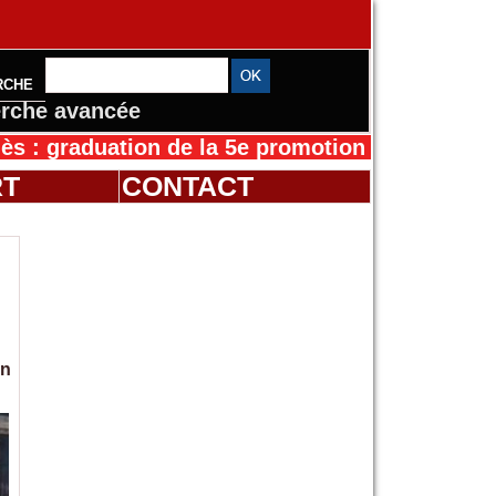
RCHE
rche avancée
uation de la 5e promotion de l’IFMES
30/07/20
RT
CONTACT
un