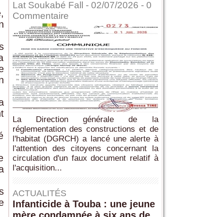
Lat Soukabé Fall - 02/07/2026 -
0
,
Commentaire
n
s
a
e
n
a
t
La Direction générale de la
réglementation des constructions et de
é
l'habitat (DGRCH) a lancé une alerte à
l'attention des citoyens concernant la
e
circulation d'un faux document relatif à
l'acquisition...
a
s
ACTUALITÉS
e
Infanticide à Touba : une jeune
mère condamnée à six ans de