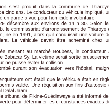
ation s’est produit dans la commune de Thiaroye
de cinq ans. Le conducteur du véhicule impliqué, u
é en garde à vue pour homicide involontaire.
i 29 décembre aux environs de 14 h 30. Selon le
b, le commissariat d’arrondissement de Thiaroye 
n, né en 1991, alors qu’il conduisait une voiture d
ent. Le véhicule devait être acheminé chez u
 pavée menant au marché Boubess, le conducteur 
le Babacar Sy. La victime serait sortie brusquemen
 ne puisse éviter la collision.
ombé durant son évacuation vers l’hôpital, malgr
enquêteurs ont établi que le véhicule était en règl
permis valide. Une réquisition aux fins d’autopsie 
al Dalal Jaam.
le tribunal de Pikine-Guédiawaye a été informé de
uverte pour déterminer les circonstances exactes d