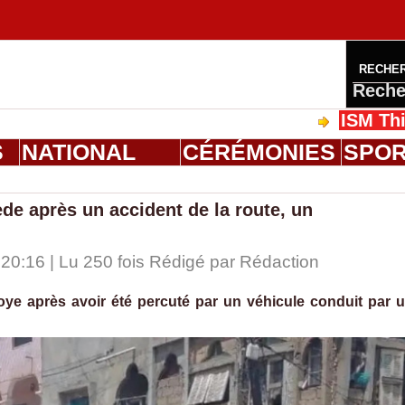
RECHE
Reche
ISM Thiès : grad
S
NATIONAL
CÉRÉMONIES
SPO
de après un accident de la route, un
20:16 | Lu 250 fois Rédigé par
Rédaction
oye après avoir été percuté par un véhicule conduit par 