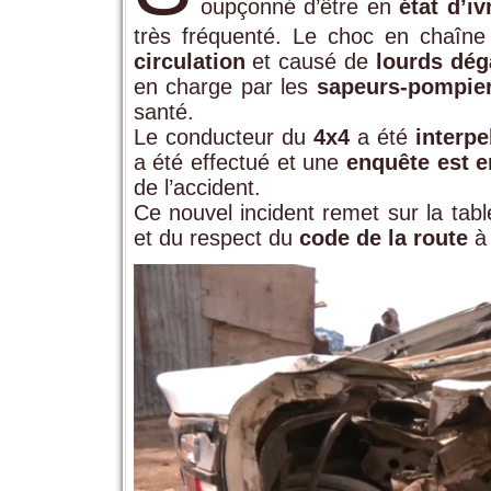
oupçonné d’être en
état d’i
très fréquenté. Le choc en chaîn
circulation
et causé de
lourds dég
en charge par les
sapeurs-pompie
santé.
Le conducteur du
4x4
a été
interpe
a été effectué et une
enquête est e
de l’accident.
Ce nouvel incident remet sur la tabl
et du respect du
code de la route
à 