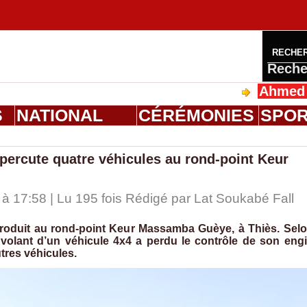
RECHE
Reche
Ahmed Saloum Die
S
NATIONAL
CÉRÉMONIES
SPO
 percute quatre véhicules au rond-point Keur
 17:58 | Lu 195 fois Rédigé par Lat Soukabé Fall
 produit au rond-point Keur Massamba Guèye, à Thiès. Sel
volant d’un véhicule 4x4 a perdu le contrôle de son eng
tres véhicules.