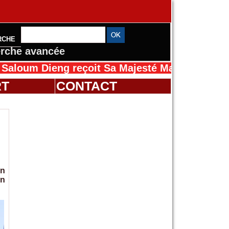
RCHE
rche avancée
ng reçoit Sa Majesté Mansah Cissé au Sénéga
RT
CONTACT
on
in