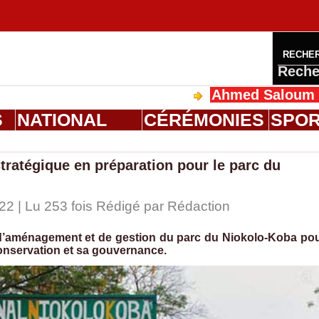
RECHE
Reche
Ahmed Saloum Dieng reç
S
NATIONAL
CÉRÉMONIES
SPO
ratégique en préparation pour le parc du
22 | Lu 253 fois Rédigé par
Rédaction
 d’aménagement et de gestion du parc du Niokolo-Koba po
conservation et sa gouvernance.