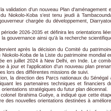
 la validation d’un nouveau Plan d’aménagement e
 du Niokolo-Koba s’est tenu jeudi à Tambacound
u gouverneur chargée du développement, Diarryato
période 2026-2035 et définira les orientations liée
 à la gouvernance ainsi qu’à la recherche scientifiqu
ervient après la décision du Comité du patrimoin
du Niokolo-Koba de la Liste du patrimoine mondial e
sée en juillet 2024 à New Delhi, en Inde. Le comit
à jour et l’application d’un nouveau plan prenan
s lors des différentes missions de suivi.
on, la direction des Parcs nationaux du Sénégal 
liquant les partenaires techniques et financiers d
es orientations stratégiques du futur plan décennal.
e colonel Ibrahima Guèye, a indiqué que cette étap
 des nouvelles orientations destinées à améliore