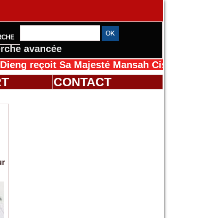
RCHE
rche avancée
oit Sa Majesté Mansah Cissé au Sénégal pour 
RT
CONTACT
ur