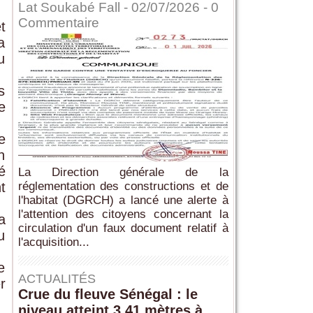
Lat Soukabé Fall - 02/07/2026 -
0
Commentaire
t
a
u
s
e
e
n
é
La Direction générale de la
réglementation des constructions et de
t
l'habitat (DGRCH) a lancé une alerte à
l'attention des citoyens concernant la
a
circulation d'un faux document relatif à
u
l'acquisition...
e
ACTUALITÉS
r
Crue du fleuve Sénégal : le
niveau atteint 3,41 mètres à