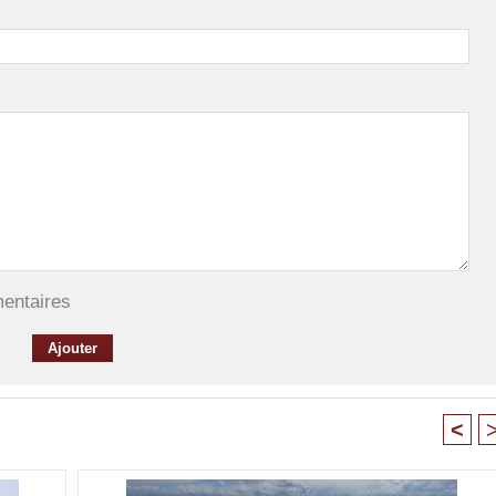
mentaires
<