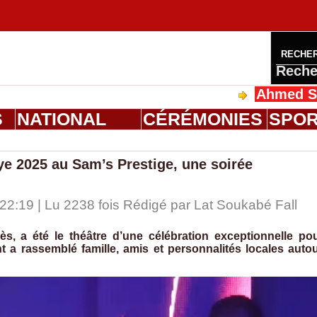
RECHE
Reche
Ahmed Saloum Dieng reç
S
NATIONAL
CÉRÉMONIES
SPO
ye 2025 au Sam’s Prestige, une soirée
2:19 | Lu 2238 fois Rédigé par Lat Soukabé Fall
s, a été le théâtre d’une célébration exceptionnelle po
 a rassemblé famille, amis et personnalités locales auto