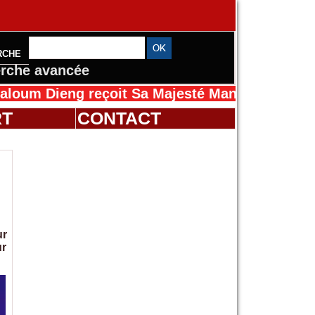
RCHE
rche avancée
oit Sa Majesté Mansah Cissé au Sénégal pour 
RT
CONTACT
ur
ur