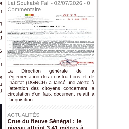
e
Lat Soukabé Fall - 02/07/2026 -
0
Commentaire
n
J
s
u
s
.
n
La Direction générale de la
s
réglementation des constructions et de
l'habitat (DGRCH) a lancé une alerte à
a
l'attention des citoyens concernant la
u
circulation d'un faux document relatif à
l'acquisition...
ACTUALITÉS
Crue du fleuve Sénégal : le
niveau atteint 3,41 mètres à