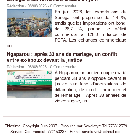
Rédaction
- 08/08/2026 -
0
Commentaire
En juin 2026, les exportations du
Sénégal ont progressé de 4,4 %,
tandis que les importations ont bondi
de 26,7 %, portant le déficit
commercial à 128,9 milliards de
FCFA. Les échanges commerciaux
du...
Ngaparou : après 33 ans de mariage, un conflit
entre ex-époux devant la justice
Rédaction
- 08/08/2026 -
0
Commentaire
À Ngaparou, un ancien couple marié
pendant 33 ans s’oppose devant la
justice sur fond d’accusations de
diffamation, de conflit immobilier et
de remariage. Après 33 années de
vie conjugale, un...
Thiesinfo, Copyright Juin 2007 - Propulsé par Seyelatyr: Tel 775312579.
Service Commercial: 772150237 - Email: seyelatyr@hotmail.com