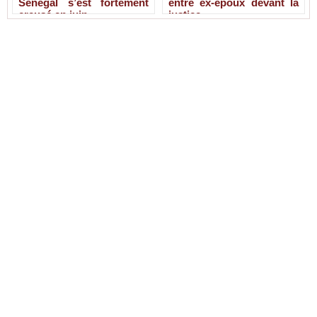
Sénégal s’est fortement
entre ex-époux devant la
creusé en juin
justice