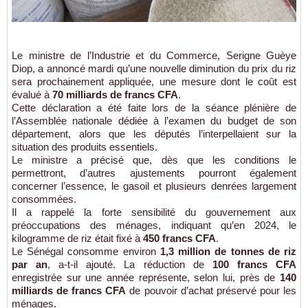
Le ministre de l’Industrie et du Commerce, Serigne Guèye
Diop, a annoncé mardi qu’une nouvelle diminution du prix du riz
sera prochainement appliquée, une mesure dont le coût est
évalué à
70 milliards de francs CFA
.
Cette déclaration a été faite lors de la séance plénière de
l’Assemblée nationale dédiée à l’examen du budget de son
département, alors que les députés l’interpellaient sur la
situation des produits essentiels.
Le ministre a précisé que, dès que les conditions le
permettront, d’autres ajustements pourront également
concerner l’essence, le gasoil et plusieurs denrées largement
consommées.
Il a rappelé la forte sensibilité du gouvernement aux
préoccupations des ménages, indiquant qu’en 2024, le
kilogramme de riz était fixé à
450 francs CFA
.
Le Sénégal consomme environ
1,3 million de tonnes de riz
par an
, a-t-il ajouté. La réduction de
100 francs CFA
enregistrée sur une année représente, selon lui, près de
140
milliards de francs CFA
de pouvoir d’achat préservé pour les
ménages.