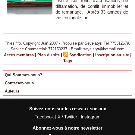
justice sur fond d’accusations de
diffamation, de conflit immobilier et
de remariage. Après 33 années de
vie conjugale, un...
Thiesinfo, Copyright Juin 2007 - Propulsé par Seyelatyr: Tel 775312579.
Service Commercial: 772150237 - Email: seyelatyr@hotmail.com
|
|
|
|
Accès membres
Plan du site
Syndication
Inscription au site
Tags
Qui Sommes-nous?
Contactez-nous
Auteurs
Suivez-nous sur les réseaux sociaux
Facebook
|
X / Twitter
|
Instagram
Abonnez-vous à notre newsletter